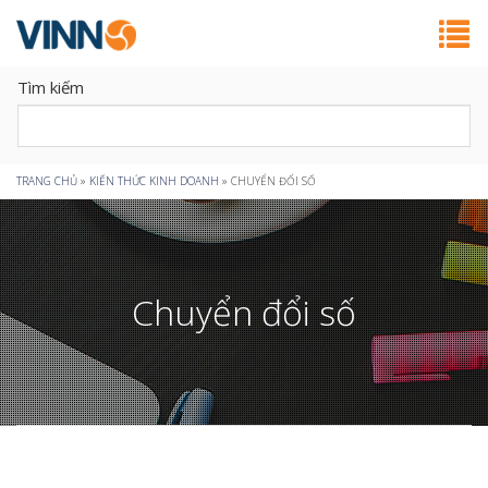
Tìm kiếm
Bạn
TRANG CHỦ
»
KIẾN THỨC KINH DOANH
»
CHUYỂN ĐỔI SỐ
đang
ở
Chuyển đổi số
đây