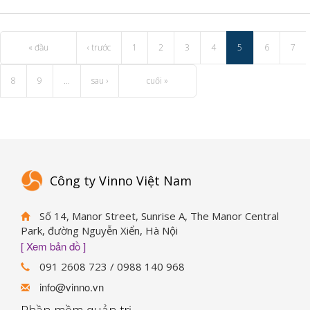
« đầu
‹ trước
1
2
3
4
5
6
7
8
9
…
sau ›
cuối »
Công ty Vinno Việt Nam
Số 14, Manor Street, Sunrise A, The Manor Central
Park, đường Nguyễn Xiển, Hà Nội
[ Xem bản đồ ]
091 2608 723 / 0988 140 968
info@vinno.vn