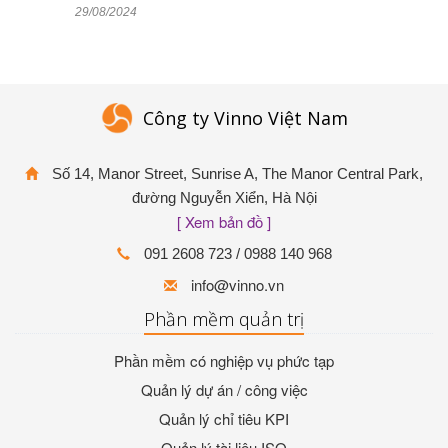
29/08/2024
trong Hệ thống
quản lý thông tin
Bệnh viện (HIS)
của bạn
Công ty Vinno Việt Nam
Số 14, Manor Street, Sunrise A, The Manor Central Park,
đường Nguyễn Xiển, Hà Nội
[ Xem bản đồ ]
091 2608 723 / 0988 140 968
info@vinno.vn
Phần mềm quản trị
Phần mềm có nghiệp vụ phức tạp
Quản lý dự án / công việc
Quản lý chỉ tiêu KPI
Quản lý tài liệu ISO