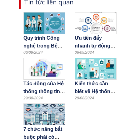
Tin tức liên quan
Quy trình Công
Ưu tiên đẩy
nghệ trong Bệnh
nhanh tự động
06/09/2024
06/09/2024
viện: Vai trò của
hóa quy trình làm
tự động hóa quy
việc trong Bệnh
trình làm việc
viện và lĩnh vực
trong quản lý quy
Chăm sóc sức
Tác động của Hệ
Kiến thức cần
trình khám chữa
khỏe
thống thông tin
biết về Hệ thống
bệnh và chăm
29/08/2024
29/08/2024
Bệnh viện (HIS)
thông tin bệnh
sóc sức khỏe
viện (HIS)
7 chức năng bắt
buộc phải có