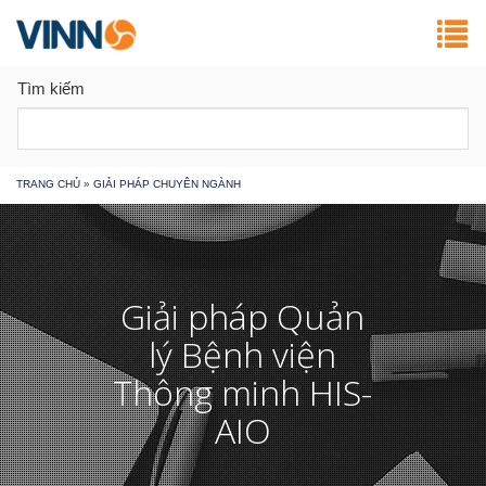
Tìm kiếm
Bạn
TRANG CHỦ
»
GIẢI PHÁP CHUYÊN NGÀNH
đang
ở
Giải pháp Quản
đây
lý Bệnh viện
Thông minh HIS-
AIO