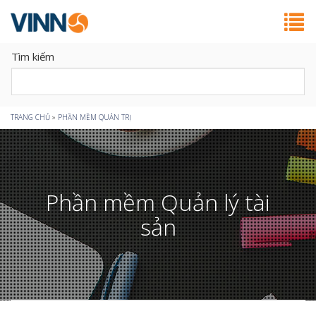
Tìm kiếm
Bạn
TRANG CHỦ
»
PHẦN MỀM QUẢN TRỊ
đang
ở
Phần mềm Quản lý tài
đây
sản