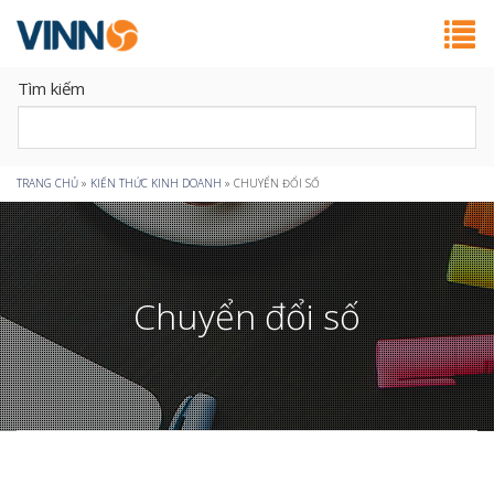
Tìm kiếm
Bạn
TRANG CHỦ
»
KIẾN THỨC KINH DOANH
»
CHUYỂN ĐỔI SỐ
đang
ở
Chuyển đổi số
đây