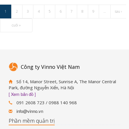
1
2
3
4
5
6
7
8
9
…
sau ›
cuối »
Công ty Vinno Việt Nam
Số 14, Manor Street, Sunrise A, The Manor Central
Park, đường Nguyễn Xiển, Hà Nội
[ Xem bản đồ ]
091 2608 723 / 0988 140 968
info@vinno.vn
Phần mềm quản trị