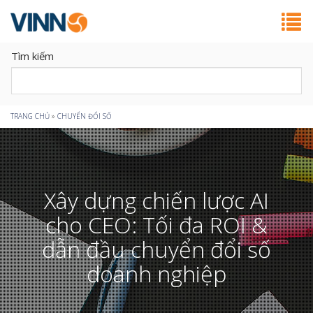
Tìm kiếm
Bạn
TRANG CHỦ
»
CHUYỂN ĐỔI SỐ
đang
ở
Xây dựng chiến lược AI
đây
cho CEO: Tối đa ROI &
dẫn đầu chuyển đổi số
doanh nghiệp