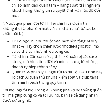
Đặt ROI trong bối cảnh chiến lược: Liên hệ AI với các
chỉ số lãnh đạo quan tâm – năng suất, trải nghiệm
khách hàng, thời gian ra quyết định và mức độ đổi
mới.
4. Vượt qua phản đối từ IT, Tài chính và Quản trị
Không ít CEO phải đối mặt với sự “chần chừ” từ các bộ
phận nội bộ:
IT: Lo ngại bị phụ thuộc vào một nền tảng AI duy
nhất → Hãy chọn chiến lược “model-agnostic”, mở
và có thể tích hợp nhiều công cụ.
Tài chính: Cần con số cụ thể → Chuẩn bị các case
study, mô hình tính ROI và minh chứng từ những
doanh nghiệp thành công.
Quản trị & pháp lý: E ngại rủi ro dữ liệu → Trình bày
rõ cách AI tuân thủ khung kiểm soát và giúp tăng
tính minh bạch trong quy trình.
Khi mọi người hiểu rằng AI không phá vỡ hệ thống quản
trị, mà giúp củng cố và tối ưu nó, bạn sẽ dễ dàng nhận
được sự ủng hộ.