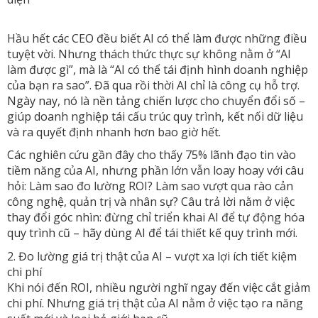
Hầu hết các CEO đều biết AI có thể làm được những điều
tuyệt vời. Nhưng thách thức thực sự không nằm ở “AI
làm được gì”, mà là “AI có thể tái định hình doanh nghiệp
của bạn ra sao”. Đã qua rồi thời AI chỉ là công cụ hỗ trợ.
Ngày nay, nó là nền tảng chiến lược cho chuyển đổi số –
giúp doanh nghiệp tái cấu trúc quy trình, kết nối dữ liệu
và ra quyết định nhanh hơn bao giờ hết.
Các nghiên cứu gần đây cho thấy 75% lãnh đạo tin vào
tiềm năng của AI, nhưng phần lớn vẫn loay hoay với câu
hỏi: Làm sao đo lường ROI? Làm sao vượt qua rào cản
công nghệ, quản trị và nhân sự? Câu trả lời nằm ở việc
thay đổi góc nhìn: đừng chỉ triển khai AI để tự động hóa
quy trình cũ – hãy dùng AI để tái thiết kế quy trình mới.
2. Đo lường giá trị thật của AI – vượt xa lợi ích tiết kiệm
chi phí
Khi nói đến ROI, nhiều người nghĩ ngay đến việc cắt giảm
chi phí. Nhưng giá trị thật của AI nằm ở việc tạo ra năng