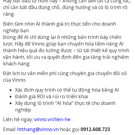
Hãy bắt đầu từ hôm nay – không cần làm tất cả cùng lúc,
chỉ cần bắt đầu đúng chỗ, đúng hướng và có lộ trình rõ
ràng.
Biến tầm nhìn AI thành giá trị thực tiễn cho doanh
nghiệp bạn
Đừng để AI chỉ dừng lại ở những bản trình bày chiến
lược. Hãy để Vinno giúp bạn chuyển hóa tiềm năng AI
thành hiệu quả đo lường được – từ tái thiết kế quy trình
vận hành, tối ưu ra quyết định đến gia tăng trải nghiệm
khách hàng.
Đặt lịch tư vấn miễn phí cùng chuyên gia chuyển đổi số
của Vinno:
Xác định quy trình có thể tự động hóa bằng AI
Đánh giá ROI và rủi ro triển khai
Xây dựng lộ trình “AI hóa” thực tế cho doanh
nghiệp
Liên hệ ngay:
vinno.vn/lien-he
Email:
htthang@vinno.vn
hoặc gọi
0912.608.723