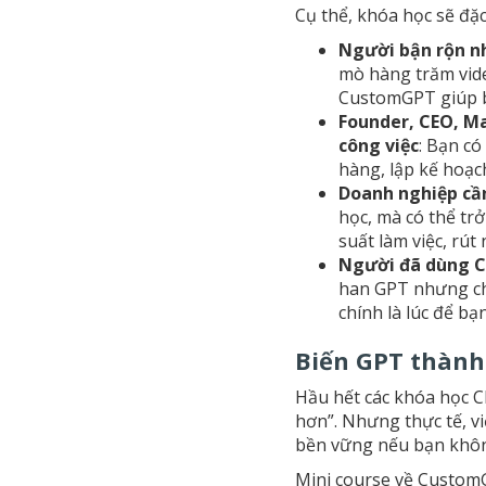
Cụ thể, khóa học sẽ đ
Người bận rộn n
mò hàng trăm vide
CustomGPT giúp bạ
Founder, CEO, Ma
công việc
: Bạn c
hàng, lập kế hoạch
Doanh nghiệp cần
học, mà có thể tr
suất làm việc, rút 
Người đã dùng C
han GPT nhưng chư
chính là lúc để b
Biến GPT thành 
Hầu hết các khóa học C
hơn”. Nhưng thực tế, vi
bền vững nếu bạn khôn
Mini course về CustomG