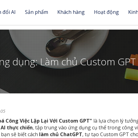
 đổi AI
Sản phẩm
Khách hàng
Hoạt động
Kin
ng dụng: Làm chủ Custom GPT 
105
á Công Việc Lặp Lại Với Custom GPT"
là lựa chọn lý tưở
AI thực chiến
, tập trung vào ứng dụng cụ thể trong công vi
, bạn sẽ biết cách
làm chủ ChatGPT
, tự tạo Custom GPT cho