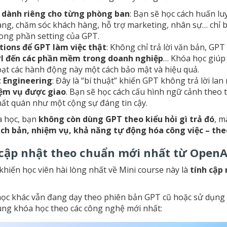
dành riêng cho từng phòng ban
: Bạn sẽ học cách huấn l
àng, chăm sóc khách hàng, hỗ trợ marketing, nhân sự… chỉ b
rong phần setting của GPT.
tions để GPT làm việc thật
: Không chỉ trả lời văn bản, GPT
PI đến các phần mềm trong doanh nghiệp
… Khóa học giúp 
ạt các hành động này một cách bảo mật và hiệu quả.
 Engineering
: Đây là “bí thuật” khiến GPT không trả lời la
iệm vụ được giao
. Bạn sẽ học cách cấu hình ngữ cảnh theo
ất quán như một cộng sự đáng tin cậy.
a học, bạn
không còn dùng GPT theo kiểu hỏi gì trả đó
, m
ịch bản, nhiệm vụ, khả năng tự động hóa công việc – th
 cập nhật theo chuẩn mới nhất từ OpenA
hiến học viên hài lòng nhất về Mini course này là
tính cập 
ọc khác vẫn đang dạy theo phiên bản GPT cũ hoặc sử dụng k
ung khóa học theo các công nghệ mới nhất: