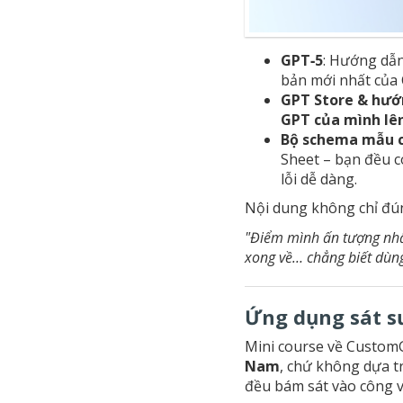
GPT‑5
: Hướng dẫn
bản mới nhất của
GPT Store & hướ
GPT của mình lê
Bộ schema mẫu 
Sheet – bạn đều c
lỗi dễ dàng.
Nội dung không chỉ đú
"Điểm mình ấn tượng nhất
xong về… chẳng biết dùn
Ứng dụng sát sư
Mini course về CustomG
Nam
, chứ không dựa tr
đều bám sát vào công vi