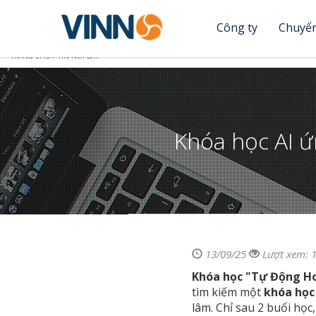
Công ty
Chuyển
Nhảy
Bạn
TRANG CHỦ
»
TIN NỔI BẬT
đến
nội
đang
dung
ở
Khóa học AI ứ
đây
13/09/25
Lượt xem: 
Khóa học "Tự Động Ho
tìm kiếm một
khóa học 
lâm. Chỉ sau 2 buổi học