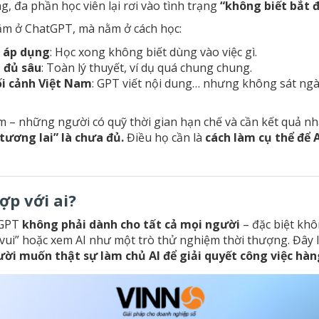
g, đa phần học viên lại rơi vào tình trạng
“không biết bắt 
m ở ChatGPT, mà nằm ở cách học:
h áp dụng
: Học xong không biết dùng vào việc gì.
 đủ sâu
: Toàn lý thuyết, ví dụ quá chung chung.
ối cảnh Việt Nam
: GPT viết nội dung… nhưng không sát ng
làm – những người có quỹ thời gian hạn chế và cần kết quả n
 tương lai” là chưa đủ.
Điều họ cần là
cách làm cụ thể để A
ợp với ai?
mGPT
không phải dành cho tất cả mọi người
– đặc biệt kh
vui” hoặc xem AI như một trò thử nghiệm thời thượng. Đây 
ời muốn thật sự làm chủ AI để giải quyết công việc hà