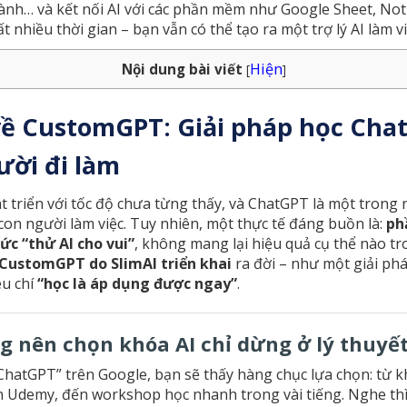
hành… và kết nối AI với các phần mềm như Google Sheet, No
ất nhiều thời gian – bạn vẫn có thể tạo ra một trợ lý AI làm 
Hiện
Nội dung bài viết
[
]
về CustomGPT: Giải pháp học Cha
ười đi làm
t triển với tốc độ chưa từng thấy, và ChatGPT là một trong
 con người làm việc. Tuy nhiên, một thực tế đáng buồn là:
ph
ức “thử AI cho vui”
, không mang lại hiệu quả cụ thể nào tr
 CustomGPT do SlimAI triển khai
ra đời – như một giải ph
êu chí
“học là áp dụng được ngay”
.
ng nên chọn khóa AI chỉ dừng ở lý thuyế
ChatGPT” trên Google, bạn sẽ thấy hàng chục lựa chọn: từ k
n Udemy, đến workshop học nhanh trong vài tiếng. Nghe th