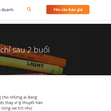
h doanh
Yêu cầu báo giá
chỉ sau 2 buổi
ng cho những ai đang
ệc thay vì lý thuyết hàn
 từng vai trò như