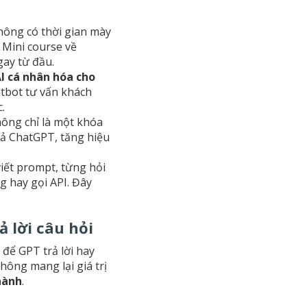
hông có thời gian mày
 Mini course về
ay từ đầu.
I cá nhân hóa cho
tbot tư vấn khách
.
hông chỉ là một khóa
uả ChatGPT, tăng hiệu
viết prompt, từng hỏi
 hay gọi API. Đây
ả lời câu hỏi
để GPT trả lời hay
hông mang lại giá trị
hành
.