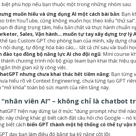
ặc biệt phù hợp nếu bạn thuộc một trong những nhóm sau:
hưng muốn hiểu và ứng dụng AI một cách bài bản
: Bạn k
o trên YouTube, cũng không muốn học theo kiểu “thử sai”.
n đi đúng trọng tâm, hiểu bản chất và thực hành chuẩn ng
rketer, Sales, Vận hành… muốn tự tay xây dựng trợ lý A
ó thể tạo Custom GPT cho phòng ban của mình, xây dựng cha
 nội dung, tự động hóa báo cáo,… tất cả chỉ sau vài buổi học
 đào tạo đồng bộ năng lực AI cho đội ngũ
: Mini course k
ở thành chương trình nội bộ giúp team bạn khai thác hiệu q
ngắn thời gian xử lý công việc.
hatGPT nhưng chưa khai thác hết tiềm năng
: Bạn từng 
a hiểu rõ về Context Engineering, chưa từng tạo GPT riêng
ạn “mở khóa” toàn bộ sức mạnh của nền tảng này.
“nhân viên AI” – không chỉ là chatbot tr
hatGPT hiện nay dừng lại ở mức: “dùng prompt như thế nào 
ệc này chẳng khác gì biết cách đặt câu hỏi cho Google – nó k
g biết cách
biến GPT thành một hệ thống có thể tự vận 
PT dạy bạn làm điều đó bằng ba kỹ năng cốt lõi: