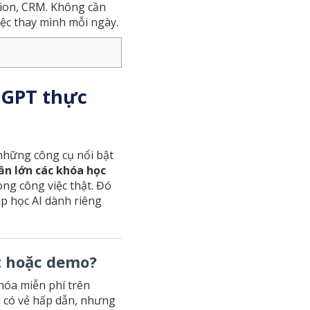
tion, CRM. Không cần
việc thay mình mỗi ngày.
tGPT thực
 những công cụ nổi bật
ần lớn các khóa học
ong công việc thật. Đó
áp học AI dành riêng
t hoặc demo?
hóa miễn phí trên
ì có vẻ hấp dẫn, nhưng