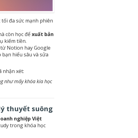
c tối đa sức mạnh phiên
 mà còn học để
xuất bản
ụ kiếm tiền.
u từ Notion hay Google
p bạn hiểu sâu và sửa
ã nhận xét:
ống như mấy khóa kia học
lý thuyết suông
doanh nghiệp Việt
study trong khóa học