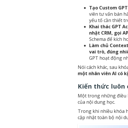
Tạo Custom GPT 
viên tư vấn bán h
yếu tố cần thiết t
Khai thác GPT Ac
nhật CRM, gọi A
Schema để kích ho
Làm chủ Context
vai trò, đúng nh
GPT hoạt động nh
Nói cách khác, sau khó
một nhân viên AI có k
Kiến thức luôn
Một trong những điều k
của nội dung học.
Trong khi nhiều khóa h
cập nhật toàn bộ nội d