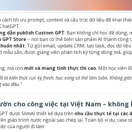
 cách tối ưu prompt, context và cấu trúc dữ liệu để khai thá
 ChatGPT.
ng dẫn publish Custom GPT
: Bạn không chỉ học để dùng,
n GPT Store
– nơi bạn có thể biến sản phẩm AI thành công c
chuẩn nhất
: Từ gửi email, update CRM, tạo task, đọc dữ liệ
ó mẫu sẵn, được giảng viên phân tích kỹ từng dòng mã, giú
ng, mà còn
mới và mang tính thực thi cao
. Một học viên đ
 là kiến thức cực kỳ fresh, học xong có thể làm luôn. Không gi
g vào đâu."
ờn cho công việc tại Việt Nam – không 
PT được SlimAI thiết kế dựa trên
nhu cầu thực tế tại các 
ên giáo trình nước ngoài sao chép lại. Toàn bộ ví dụ, case 
ệc của người đi làm: