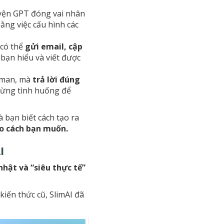
uyện GPT đóng vai nhân
ằng việc cấu hình các
 có thể
gửi email, cập
bạn hiểu và viết được
n man, mà
trả lời đúng
 từng tình huống để
à bạn biết cách tạo ra
eo cách bạn muốn.
I
nhật và “siêu thực tế”
iến thức cũ, SlimAI đã