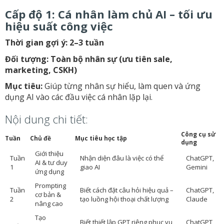
Cấp độ 1: Cá nhân làm chủ AI – tối ưu
hiệu suất công việc
Thời gian gợi ý: 2–3 tuần
Đối tượng: Toàn bộ nhân sự (ưu tiên sale,
marketing, CSKH)
Mục tiêu:
Giúp từng nhân sự hiểu, làm quen và ứng
dụng AI vào các đầu việc cá nhân lặp lại.
Nội dung chi tiết:
Công cụ sử
Tuần
Chủ đề
Mục tiêu học tập
dụng
Giới thiệu
Tuần
Nhận diện đâu là việc có thể
ChatGPT,
AI & tư duy
1
giao AI
Gemini
ứng dụng
Prompting
Tuần
Biết cách đặt câu hỏi hiệu quả –
ChatGPT,
cơ bản &
2
tạo luồng hội thoại chất lượng
Claude
nâng cao
Tạo
Biết thiết lập GPT riêng phục vụ
ChatGPT