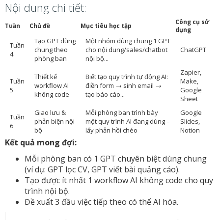
Nội dung chi tiết:
Công cụ sử
Tuần
Chủ đề
Mục tiêu học tập
dụng
Tạo GPT dùng
Một nhóm dùng chung 1 GPT
Tuần
chung theo
cho nội dung/sales/chatbot
ChatGPT
4
phòng ban
nội bộ...
Zapier,
Thiết kế
Biết tạo quy trình tự động AI:
Tuần
Make,
workflow AI
điền form → sinh email →
5
Google
không code
tạo báo cáo...
Sheet
Giao lưu &
Mỗi phòng ban trình bày
Google
Tuần
phản biện nội
một quy trình AI đang dùng –
Slides,
6
bộ
lấy phản hồi chéo
Notion
Kết quả mong đợi:
Mỗi phòng ban có 1 GPT chuyên biệt dùng chung
(ví dụ: GPT lọc CV, GPT viết bài quảng cáo).
Tạo được ít nhất 1 workflow AI không code cho quy
trình nội bộ.
Đề xuất 3 đầu việc tiếp theo có thể AI hóa.