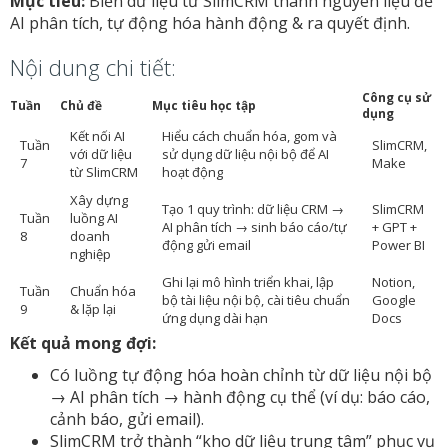
Mục tiêu:
Biến dữ liệu từ SlimCRM thành nguyên liệu để
AI phân tích, tự động hóa hành động & ra quyết định.
Nội dung chi tiết:
Công cụ sử
Tuần
Chủ đề
Mục tiêu học tập
dụng
Kết nối AI
Hiểu cách chuẩn hóa, gom và
Tuần
SlimCRM,
với dữ liệu
sử dụng dữ liệu nội bộ để AI
7
Make
từ SlimCRM
hoạt động
Xây dựng
Tạo 1 quy trình: dữ liệu CRM →
SlimCRM
Tuần
luồng AI
AI phân tích → sinh báo cáo/tự
+ GPT +
8
doanh
động gửi email
Power BI
nghiệp
Ghi lại mô hình triển khai, lập
Notion,
Tuần
Chuẩn hóa
bộ tài liệu nội bộ, cài tiêu chuẩn
Google
9
& lặp lại
ứng dụng dài hạn
Docs
Kết quả mong đợi:
Có luồng tự động hóa hoàn chỉnh từ dữ liệu nội bộ
→ AI phân tích → hành động cụ thể (ví dụ: báo cáo,
cảnh báo, gửi email).
SlimCRM trở thành “kho dữ liệu trung tâm” phục vụ