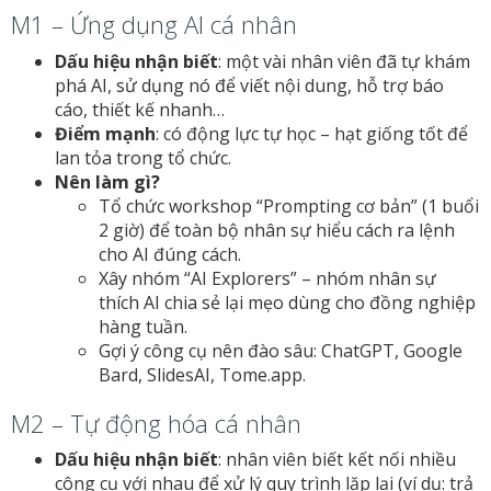
M1 – Ứng dụng AI cá nhân
Dấu hiệu nhận biết
: một vài nhân viên đã tự khám
phá AI, sử dụng nó để viết nội dung, hỗ trợ báo
cáo, thiết kế nhanh…
Điểm mạnh
: có động lực tự học – hạt giống tốt để
lan tỏa trong tổ chức.
Nên làm gì?
Tổ chức workshop “Prompting cơ bản” (1 buổi
2 giờ) để toàn bộ nhân sự hiểu cách ra lệnh
cho AI đúng cách.
Xây nhóm “AI Explorers” – nhóm nhân sự
thích AI chia sẻ lại mẹo dùng cho đồng nghiệp
hàng tuần.
Gợi ý công cụ nên đào sâu: ChatGPT, Google
Bard, SlidesAI, Tome.app.
M2 – Tự động hóa cá nhân
Dấu hiệu nhận biết
: nhân viên biết kết nối nhiều
công cụ với nhau để xử lý quy trình lặp lại (ví dụ: trả