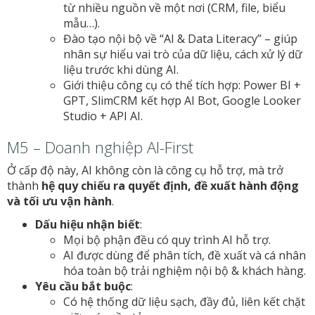
từ nhiều nguồn về một nơi (CRM, file, biểu
mẫu…).
Đào tạo nội bộ về “AI & Data Literacy” – giúp
nhân sự hiểu vai trò của dữ liệu, cách xử lý dữ
liệu trước khi dùng AI.
Giới thiệu công cụ có thể tích hợp: Power BI +
GPT, SlimCRM kết hợp AI Bot, Google Looker
Studio + API AI.
M5 – Doanh nghiệp AI-First
Ở cấp độ này, AI không còn là công cụ hỗ trợ, mà trở
thành
hệ quy chiếu ra quyết định, đề xuất hành động
và tối ưu vận hành
.
Dấu hiệu nhận biết
:
Mọi bộ phận đều có quy trình AI hỗ trợ.
AI được dùng để phân tích, đề xuất và cá nhân
hóa toàn bộ trải nghiệm nội bộ & khách hàng.
Yêu cầu bắt buộc
:
Có hệ thống dữ liệu sạch, đầy đủ, liên kết chặt