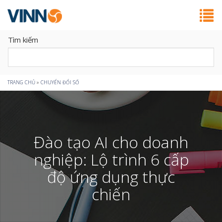
Tìm kiếm
Bạn
TRANG CHỦ
»
CHUYỂN ĐỔI SỐ
đang
ở
Đào tạo AI cho doanh
đây
nghiệp: Lộ trình 6 cấp
độ ứng dụng thực
chiến