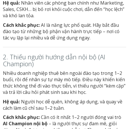
Hệ quả:
Nhân viên các phòng ban chính như Marketing,
Sales, CSKH… bị bỏ rơi khỏi cuộc chơi, dẫn đến “học lệch”
và khó lan tỏa.
Cách khắc phục:
AI là năng lực phổ quát. Hãy bắt đầu
đào tạo từ những bộ phận vận hành trực tiếp – nơi có
tác vụ lặp lại nhiều và dễ ứng dụng ngay.
2. Thiếu người hướng dẫn nội bộ (AI
Champion)
Nhiều doanh nghiệp thuê bên ngoài đào tạo trong 1–2
buổi, rồi để nhân sự tự mày mò tiếp. Điều này khiến kiến
thức không thể đi vào thực tiễn, vì thiếu người “kèm cặp”
và trả lời câu hỏi phát sinh sau khi học.
Hệ quả:
Người học dễ quên, không áp dụng, và quay về
cách làm cũ chỉ sau 1–2 tuần.
Cách khắc phục:
Cần có ít nhất 1–2 người đóng vai trò
AI Champion nội bộ
– là người thực sự đam mê, giỏi