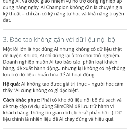
dùng AI, và được giao nhiệm vụ hỗ trợ đồng nghiệp áp
dụng hằng ngày. AI Champion không cần là chuyên gia
kỹ thuật – chỉ cần có kỹ năng tự học và khả năng truyền
đạt.
3. Đào tạo không gắn với dữ liệu nội bộ
Một lỗi lớn là học dùng AI nhưng không có dữ liệu thật
để luyện. Khi đó, AI chỉ dừng lại ở trò chơi thử nghiệm.
Doanh nghiệp muốn AI tạo báo cáo, phân loại khách
hàng, đề xuất hành động... nhưng lại không có hệ thống
lưu trữ dữ liệu chuẩn hóa để AI hoạt động.
Hệ quả:
AI không tạo được giá trị thực – người học cảm
thấy “AI cũng không có gì đặc biệt”.
Cách khắc phục:
Phải có kho dữ liệu nội bộ đủ sạch và
dễ truy cập (ví dụ: dùng SlimCRM để lưu trữ hành vi
khách hàng, thông tin giao dịch, lịch sử phản hồi…). Dữ
liệu chính là nhiên liệu để AI chạy đúng và hiệu quả.