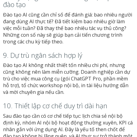
đào tạo
Đào tạo AI cũng cần chỉ số để đánh giá: bao nhiêu người
đang dùng AI thực tế? Đã tiết kiệm bao nhiêu giờ làm
việc mỗi tuần? Đã thay thế bao nhiêu tác vụ thủ công?
Những con số này sẽ giúp bạn cải tiến chương trình
trong các chu kỳ tiếp theo.
9. Dự trù ngân sách hợp lý
Đào tạo AI không nhất thiết tốn nhiều chi phí, nhưng
cũng không nên làm miễn cưỡng. Doanh nghiệp cần dự
trù cho việc mua công cụ (gói ChatGPT Pro, phần mềm
hỗ trợ), tổ chức workshop nội bộ, in tài liệu hướng dẫn
và mời chuyên gia nếu cần.
10. Thiết lập cơ chế duy trì dài hạn
Sau đào tạo cần có cơ chế tiếp tục: lịch chia sẻ nội bộ
định kỳ, nhóm AI nội bộ hoạt động thường xuyên, KPI cá
nhân gắn với ứng dụng AI. Đây là yếu tố then chốt để
đào tạo không bị lãng quên, và AI thực sự trở thành một