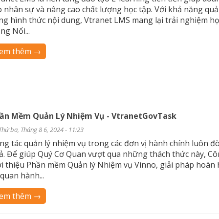
o nhân sự và nâng cao chất lượng học tập. Với khả năng quản
ng hình thức nội dung, Vtranet LMS mang lại trải nghiệm học
ng Nổi...
em thêm →
ần Mềm Quản Lý Nhiệm Vụ - VtranetGovTask
Thứ ba, Tháng 8 6, 2024 - 11:23
ng tác quản lý nhiệm vụ trong các đơn vị hành chính luôn đòi 
ả. Để giúp Quý Cơ Quan vượt qua những thách thức này, Côn
ới thiệu Phần mềm Quản lý Nhiệm vụ Vinno, giải pháp hoàn 
 quan hành...
em thêm →