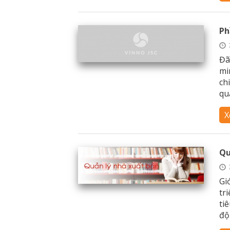
Ph
Đã
mi
ch
quả
X
Qu
Gi
tr
ti
độ