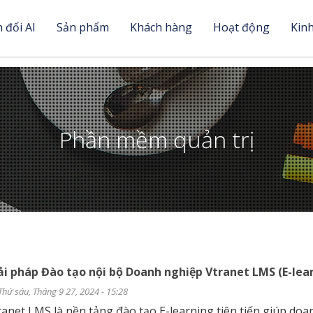
 đổi AI
Sản phẩm
Khách hàng
Hoạt động
Kin
Phần mềm quản trị
ải pháp Đào tạo nội bộ Doanh nghiệp Vtranet LMS (E-lea
Thứ sáu, Tháng 9 27, 2024 - 15:28
ranet LMS là nền tảng đào tạo E-learning tiên tiến giúp doa