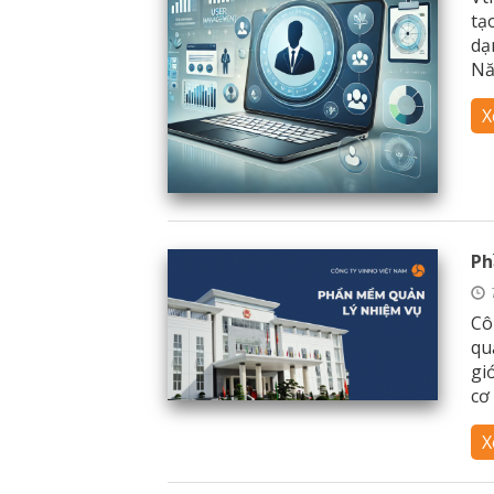
tạ
dạ
Nă
X
Ph
Cô
qu
gi
cơ
X