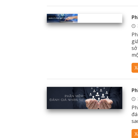
Ph
Ph
gi
sở
một
X
Ph
Ph
đá
sa
X