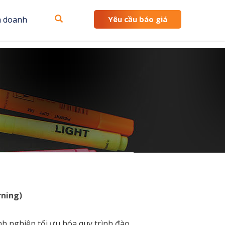
h doanh
Yêu cầu báo giá
rning)
nh nghiệp tối ưu hóa quy trình đào