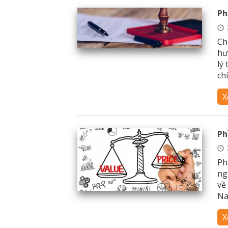
Ph
Ch
hư
lý
chí
X
Ph
Ph
ng
về
Na
X