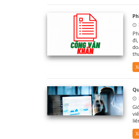
Ph
Ph
đi
do
thư
X
Qu
Gi
vi
li
X