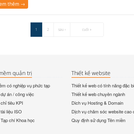
em thêm →
1
2
sau ›
cuối »
mềm quản trị
Thiết kế website
m có nghiệp vụ phức tạp
Thiết kế web có tính năng đặc bi
dự án / công việc
Thiết kế web chuyên ngành
chỉ tiêu KPI
Dich vụ Hosting & Domain
tài liệu ISO
Dịch vụ chăm sóc website cao 
 Tạp chí Khoa học
Quy định sử dụng Tên miền