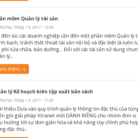
ần mềm Quản lý tài sản
Thứ hai, Tháng 1 9, 2017 - 13:56
 đến lúc các doanh nghiệp cần đến một phần mềm Quản lý t
nh bạch, tránh thất thoát tài sản nội bộ và đặc biệt là luôn 
i phí sửa chữa, bảo dưỡng… Đối với các tài sản sử dụng chun
n lý...
em thêm →
ản lý Kế hoạch biên tập xuất bản sách
Thứ hai, Tháng 1 9, 2017 - 11:48
ới thiệu Dựa vào quy trình quản lý thông tin đặc thù của t
iển gói giải pháp Vtranet mới DÀNH RIÊNG cho nhóm đơn vị T
êu hướng tới sự đơn giản hóa và khả năng tùy chỉnh phù hợp
ng đặc thù...