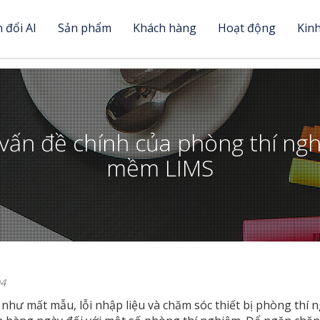
 đổi AI
Sản phẩm
Khách hàng
Hoạt động
Kin
 vấn đề chính của phòng thí n
mềm LIMS
94
như mất mẫu, lỗi nhập liệu và chăm sóc thiết bị phòng thí