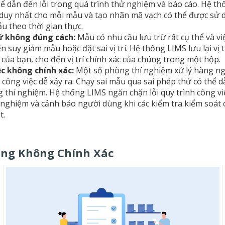
hể dẫn đến lỗi trong quá trình thử nghiệm và báo cáo. Hệ t
 duy nhất cho mỗi mẫu và tạo nhãn mã vạch có thể được sử
u theo thời gian thực.
ữ không đúng cách:
Mẫu có nhu cầu lưu trữ rất cụ thể và v
n suy giảm mẫu hoặc đặt sai vị trí. Hệ thống LIMS lưu lại vị
của bạn, cho đến vị trí chính xác của chúng trong một hộp.
ệc không chính xác:
Một số phòng thí nghiệm xử lý hàng n
h công việc dễ xảy ra. Chạy sai mẫu qua sai phép thử có thể d
g thí nghiệm. Hệ thống LIMS ngăn chặn lỗi quy trình công v
 nghiệm và cảnh báo người dùng khi các kiểm tra kiểm soát
t.
àng Không Chính Xác