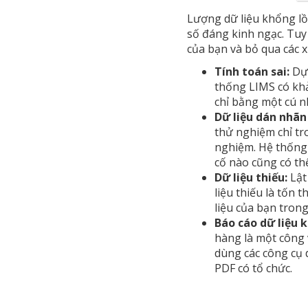
Lượng dữ liệu khổng lồ
số đáng kinh ngạc. Tuy
của bạn và bỏ qua các 
Tính toán sai:
Dự
thống LIMS có khả
chỉ bằng một cú n
Dữ liệu dán nhãn
thử nghiệm chỉ tr
nghiệm. Hệ thống 
cố nào cũng có th
Dữ liệu thiếu:
Lật
liệu thiếu là tốn 
liệu của bạn trong
Báo cáo dữ liệu 
hàng là một công 
dùng các công cụ 
PDF có tổ chức.