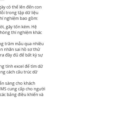
ày có thể lên đến con
ỗi trong tập dữ liệu
thí nghiệm bao gồm:
ời, gây tốn kém. Hệ
phòng thí nghiệm khác
àng trăm mẫu qua nhiều
án nhãn sai hồ sơ thử
ra đầy đủ để bất kỳ sự
ng tính excel để tìm dữ
ằng cách cấu trúc dữ
sẵn sàng cho khách
LIMS cung cấp cho người
các bảng điều khiển và