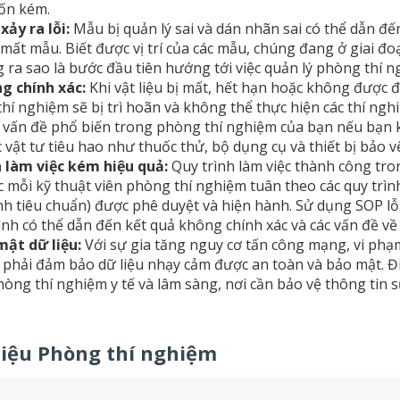
tốn kém.
xảy ra lỗi:
Mẫu bị quản lý sai và dán nhãn sai có thể dẫn đế
à mất mẫu. Biết được vị trí của các mẫu, chúng đang ở giai 
g ra sao là bước đầu tiên hướng tới việc quản lý phòng thí 
g chính xác:
Khi vật liệu bị mất, hết hạn hoặc không được đặ
hí nghiệm sẽ bị trì hoãn và không thể thực hiện các thí ngh
 vấn đề phổ biến trong phòng thí nghiệm của bạn nếu bạn k
 vật tư tiêu hao như thuốc thử, bộ dụng cụ và thiết bị bảo v
h làm việc kém hiệu quả:
Quy trình làm việc thành công tr
c mỗi kỹ thuật viên phòng thí nghiệm tuân theo các quy trìn
nh tiêu chuẩn) được phê duyệt và hiện hành. Sử dụng SOP lỗi
ình có thể dẫn đến kết quả không chính xác và các vấn đề về
mật dữ liệu:
Với sự gia tăng nguy cơ tấn công mạng, vi phạm 
phải đảm bảo dữ liệu nhạy cảm được an toàn và bảo mật. Đi
hòng thí nghiệm y tế và lâm sàng, nơi cần bảo vệ thông tin 
liệu Phòng thí nghiệm