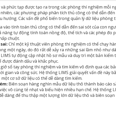
 và phức tạp được tạo ra trong các phòng thí nghiệm mỗi ng
 nhiên, các phương pháp phân tích thủ công có thể dẫn đến l
xu hướng. Các vấn đề phổ biến trong quản lý dữ liệu phòng 
a vào tính toán thủ công có thể dẫn đến sai sót của con ngư
 năng tự động tính toán nồng độ, thể tích và các phép đo 
hấp chuột.
 sai:
Chỉ một kỹ thuật viên phòng thí nghiệm có thể chạy h
ong một ngày, do đó rất dễ xảy ra những sai lầm nhỏ như d
LIMS tự động cập nhật hồ sơ mẫu và duy trì một bản kiểm t
ể được đánh dấu và khắc phục.
 giở sổ tay phòng thí nghiệm và tìm kiếm vô định qua các bả
thời gian và công sức. Hệ thống LIMS giải quyết vấn đề này b
 một cơ sở dữ liệu có thể dễ dàng tìm kiếm.
kém:
Biên soạn hàng nghìn mẫu dữ liệu thô thành báo cáo 
việc vô cùng tẻ nhạt và biểu hiện nhiều hạn chế. Hệ thống 
dễ dàng để thu thập một lượng lớn dữ liệu thô và biên soạn 