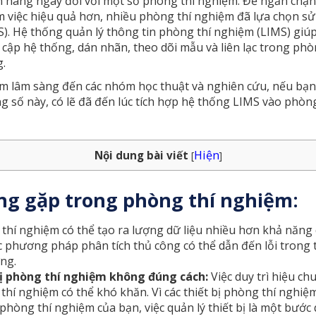
 hàng ngày đối với một số phòng thí nghiệm. Để ngăn chặn
làm việc hiệu quả hơn, nhiều phòng thí nghiệm đã lựa chọn s
). Hệ thống quản lý thông tin phòng thí nghiệm (LIMS) giúp
uy cập hệ thống, dán nhãn, theo dõi mẫu và liên lạc trong phò
g.
ệm lâm sàng đến các nhóm học thuật và nghiên cứu, nếu bạ
ng số này, có lẽ đã đến lúc tích hợp hệ thống LIMS vào phò
Hiện
Nội dung bài viết
[
]
g gặp trong phòng thí nghiệm:
 thí nghiệm có thể tạo ra lượng dữ liệu nhiều hơn khả năng 
c phương pháp phân tích thủ công có thể dẫn đến lỗi trong t
ng.
bị phòng thí nghiệm không đúng cách:
Việc duy trì hiệu c
 thí nghiệm có thể khó khăn. Vì các thiết bị phòng thí nghiệ
 phòng thí nghiệm của bạn, việc quản lý thiết bị là một bướ