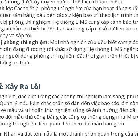
ời dùng được ủy quyền mới có thể hiệu chuẩn thiết bị.
nh kỳ:
Các thiết bị phòng thí nghiệm của bạn hoạt động suố
 quan tâm hàng đầu đến các sự kiện bảo trì theo lịch trình
iết bị phòng thí nghiệm. Hệ thống LIMS cung cấp cảnh báo 
 gian bảo trì thiết bị đến hạn và cung cấp cơ sở dữ liệu an t
đây và sắp tới.
bị phòng thí nghiệm:
Mọi nhà nghiên cứu đều biết cảm giá
bạn cần đang được người khác sử dụng. Hệ thống LIMS ngăn c
p người dùng phòng thí nghiệm đặt thời gian trên thiết bị
thời gian thực.
ễ Xảy Ra Lỗi
nghiệm, đặc biệt trong các phòng thí nghiệm lâm sàng, phụ 
 Quản lý mẫu kém chắc chắn sẽ dẫn đến việc báo cáo lâm sàng
t về mẫu và trì hoãn thử nghiệm cũng sẽ ảnh hưởng đến bất
heo dõi mẫu thủ công bằng các công cụ thông dụng như Micr
phòng thí nghiệm liên quan đến theo dõi mẫu bao gồm:
i:
Nhãn và đặt tên mẫu là một thành phần quan trọng của vi