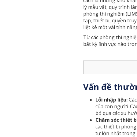
cách là những khó khăn
lý mẫu vật, quy trình 
phòng thí nghiệm (LIMS
tạp, thiết bị, quyền tr
liệt kê một vài tính năn
Từ các phòng thí nghi
bất kỳ lĩnh vực nào tro
Vấn đề thườn
Lỗi nhập liệu:
Các
của con người. Cá
bỏ qua các xu hướ
Chăm sóc thiết 
các thiết bị phòng
tư lớn nhất trong