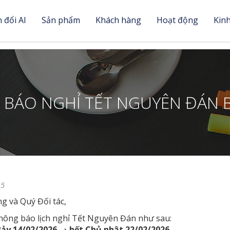
 đổi AI
Sản phẩm
Khách hàng
Hoạt động
Kin
BÁO NGHỈ TẾT NGUYÊN ĐÁN 
15
g và Quý Đối tác,
hông báo lịch nghỉ Tết Nguyên Đán như sau:
ảy 14/02/2026 → hết Chủ nhật 22/02/2026