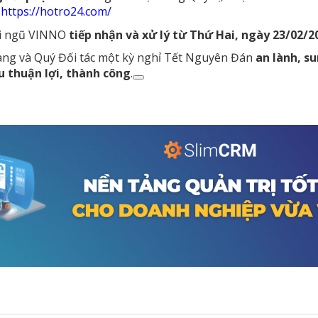
:
https://hotro24.com/
ội ngũ VINNO
tiếp nhận và xử lý từ Thứ Hai, ngày 23/02/2
àng và Quý Đối tác một kỳ nghỉ Tết Nguyên Đán
an lành, s
u thuận lợi, thành công
.