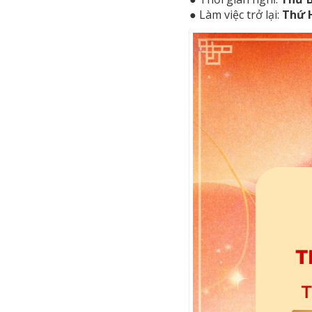
● Làm việc trở lại:
Thứ H