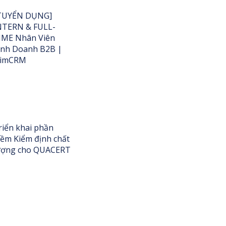
TUYỂN DỤNG]
NTERN & FULL-
IME Nhân Viên
inh Doanh B2B |
limCRM
riển khai phần
ềm Kiểm định chất
ượng cho QUACERT