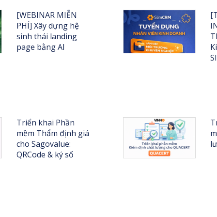
[WEBINAR MIỄN
[
PHÍ] Xây dựng hệ
I
sinh thái landing
T
page bằng AI
K
S
Triển khai Phần
T
mềm Thẩm định giá
m
cho Sagovalue:
l
QRCode & ký số