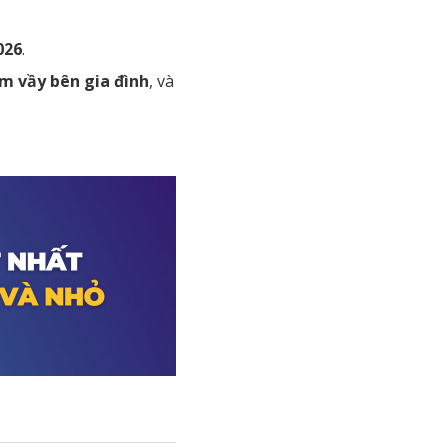
026
.
um vầy bên gia đình
, và