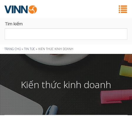
Tìm kiếm
Bạn
TRANG CHỦ
»
TIN TỨC
»
KIẾN THỨC KINH DOANH
đang
ở
Kiến thức kinh doanh
đây