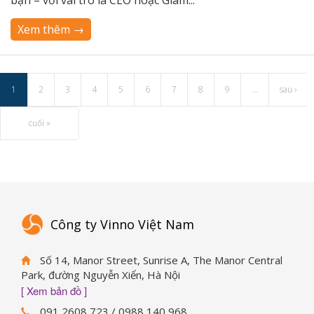
bạn – với vai trò là CEO hoặc Giám...
Xem thêm →
1
2
3
4
5
6
7
8
9
…
sau ›
cuối »
Công ty Vinno Việt Nam
Số 14, Manor Street, Sunrise A, The Manor Central
Park, đường Nguyễn Xiển, Hà Nội
[ Xem bản đồ ]
091 2608 723 / 0988 140 968