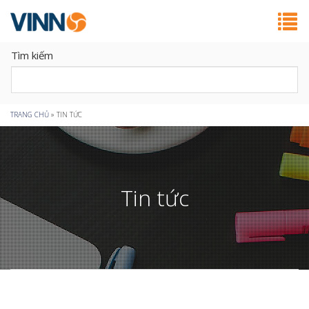
Tìm kiếm
Bạn
TRANG CHỦ
»
TIN TỨC
đang
ở
Tin tức
đây