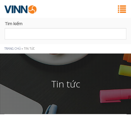
Tìm kiếm
Bạn
TRANG CHỦ
»
TIN TỨC
đang
ở
Tin tức
đây