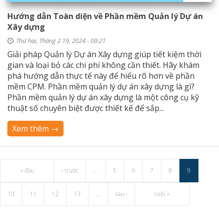
Hướng dẫn Toàn diện về Phần mềm Quản lý Dự án
Xây dựng
Thứ hai, Tháng 2 19, 2024 - 09:21
Giải pháp Quản lý Dự án Xây dựng giúp tiết kiệm thời
gian và loại bỏ các chi phí không cần thiết. Hãy khám
phá hướng dẫn thực tế này để hiểu rõ hơn về phần
mềm CPM. Phần mềm quản lý dự án xây dựng là gì?
Phần mềm quản lý dự án xây dựng là một công cụ kỹ
thuật số chuyên biệt được thiết kế để sắp...
Xem thêm →
« đầu
‹ trước
…
5
6
7
8
9
10
11
12
13
…
sau ›
cuối »