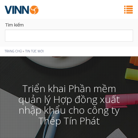
Tìm kiếm
Bạn
TRANG CHỦ
»
TIN TỨC MỚI
đang
ở
Triển khai Phần mềm
đây
quản lý Hợp đồng xuất
nhập khẩu cho công ty
Thép Tín Phát