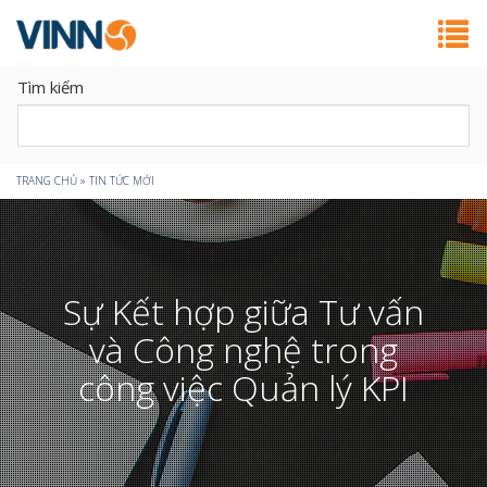
Tìm kiếm
Bạn
TRANG CHỦ
»
TIN TỨC MỚI
đang
ở
Sự Kết hợp giữa Tư vấn
đây
và Công nghệ trong
công việc Quản lý KPI