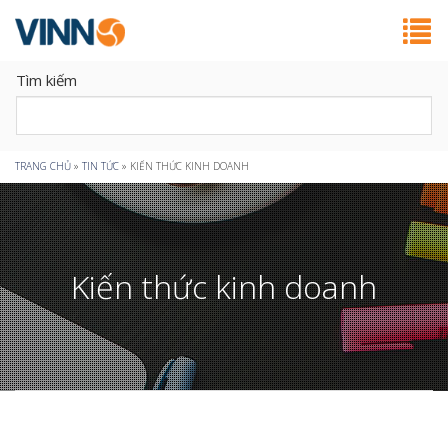
Tìm kiếm
Bạn
TRANG CHỦ
»
TIN TỨC
»
KIẾN THỨC KINH DOANH
đang
ở
Kiến thức kinh doanh
đây