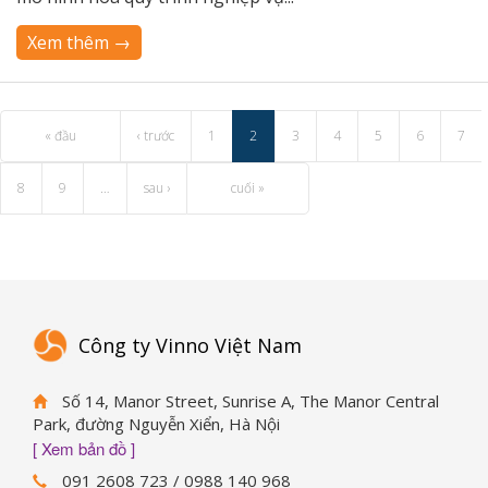
Xem thêm →
« đầu
‹ trước
1
2
3
4
5
6
7
8
9
…
sau ›
cuối »
Công ty Vinno Việt Nam
Số 14, Manor Street, Sunrise A, The Manor Central
Park, đường Nguyễn Xiển, Hà Nội
[ Xem bản đồ ]
091 2608 723 / 0988 140 968