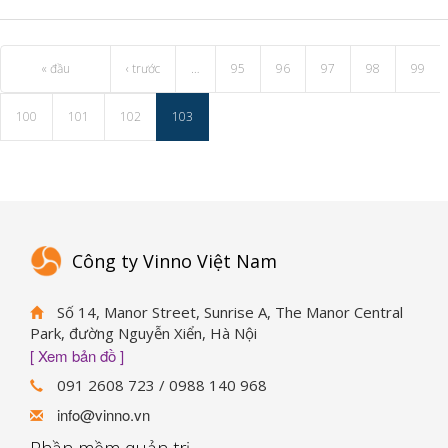
« đầu
‹ trước
…
95
96
97
98
99
100
101
102
103
Công ty Vinno Việt Nam
Số 14, Manor Street, Sunrise A, The Manor Central
Park, đường Nguyễn Xiển, Hà Nội
[ Xem bản đồ ]
091 2608 723 / 0988 140 968
info@vinno.vn