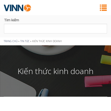
Tìm kiếm
Bạn
TRANG CHỦ
»
TIN TỨC
»
KIẾN THỨC KINH DOANH
đang
ở
Kiến thức kinh doanh
đây