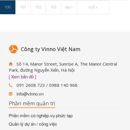
100
101
102
103
sau ›
cuối »
Công ty Vinno Việt Nam
Số 14, Manor Street, Sunrise A, The Manor Central
Park, đường Nguyễn Xiển, Hà Nội
[ Xem bản đồ ]
091 2608 723 / 0988 140 968
info@vinno.vn
Phần mềm quản trị
Phần mềm có nghiệp vụ phức tạp
Quản lý dự án / công việc