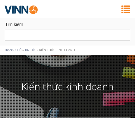
Tìm kiếm
Bạn
TRANG CHỦ
»
TIN TỨC
»
KIẾN THỨC KINH DOANH
đang
ở
Kiến thức kinh doanh
đây