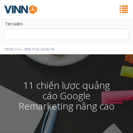
Tìm kiếm
Bạn
TRANG CHỦ
»
KIẾN THỨC QUẢN TRỊ
đang
ở
11 chiến lược quảng
đây
cáo Google
Remarketing nâng cao