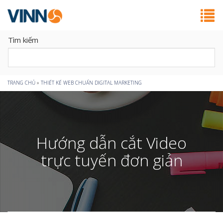
Tìm kiếm
Bạn
TRANG CHỦ
»
THIẾT KẾ WEB CHUẨN DIGITAL MARKETING
đang
ở
Hướng dẫn cắt Video
đây
trực tuyến đơn giản