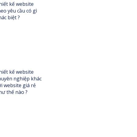
hiết kế website
heo yêu cầu có gì
hác biệt ?
hiết kế website
huyên nghiệp khác
ới website giá rẻ
hư thế nào ?