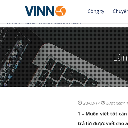
Công ty
Chuyển
Nhảy
Bạn
TRANG CHỦ
»
THIẾT KẾ WEB CHUẨN DIGITAL MARKETING
đến
nội
đang
dung
ở
Làm
đây
20/03/17
Lượt xem: 
1 – Muốn viết tốt cần
trả lời được viết cho a