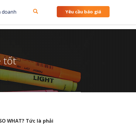
h doanh
Yêu cầu báo giá
 tốt
à SO WHAT? Tức là phải