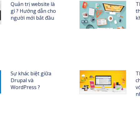
Quản trị website là
T
gì ? Hướng dẫn cho
t
người mới bắt đầu
k
Sự khác biệt giữa
T
Drupal và
c
WordPress ?
v
n