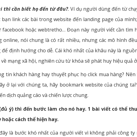
ai thì cần biết họ đến từ đâu?
.
Ví dụ người dùng đến từ chạ
 bạn link các bài trong website đến landing page của mìn
 facebook hoặc webtretho… Đoạn này người viết cần tìm hi
 online, nói chung là có rất nhiều, nhưng các mô hình đề
 để định hướng cho dễ. Cái khó nhất của khâu này là nguồn
ụ về mạng xã hội, nghiên cứu từ khóa sẽ phát huy hiệu quả ở
ông tin khách hàng hay thuyết phục họ click mua hàng? Nên
ãy ở lại với chúng ta, hãy bookmark website của chúng ta
ến dịch quảng cáo và chiến lược chung.
(đủ ý) thì đến bước làm cho nó hay. 1 bài viết có thể th
y hoặc cách thể hiện hay.
 đây là bước khó nhất của người viết vì không phải công t