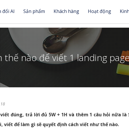
 đổi AI
Sản phẩm
Khách hàng
Hoạt động
Kin
 thế nào để viết 1 landing page
118
 viết đúng, trả lời đủ 5W + 1H và thêm 1 câu hỏi nữa l
i, viết để làm gì sẽ quyết định cách viết như thế nào.