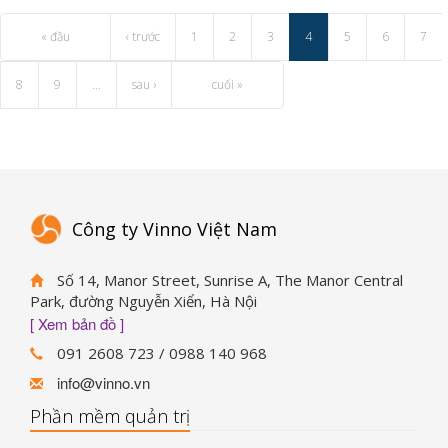
« đầu
‹ trước
1
2
3
4
5
6
7
8
9
…
sau ›
cuối »
Công ty Vinno Việt Nam
Số 14, Manor Street, Sunrise A, The Manor Central
Park, đường Nguyễn Xiển, Hà Nội
[ Xem bản đồ ]
091 2608 723 / 0988 140 968
info@vinno.vn
Phần mềm quản trị