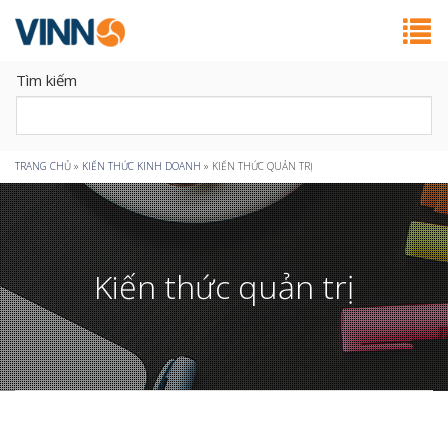
Tìm kiếm
Bạn
TRANG CHỦ
»
KIẾN THỨC KINH DOANH
»
KIẾN THỨC QUẢN TRỊ
đang
ở
Kiến thức quản trị
đây