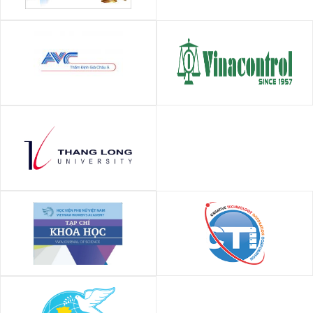
CÔNG TY ĐẤU GIÁ HỢP DANH
THUẬN PHÁT
Công ty TNHH Định giá Châu Á
Công ty cổ phần Tập đoàn
(AVC)
VinaControl
Đại học Thăng Long
Tạp chí Khoa học Học viện
Công ty cổ phần tích hợp công
Phụ nữ Việt Nam
nghệ sáng tạo CTI