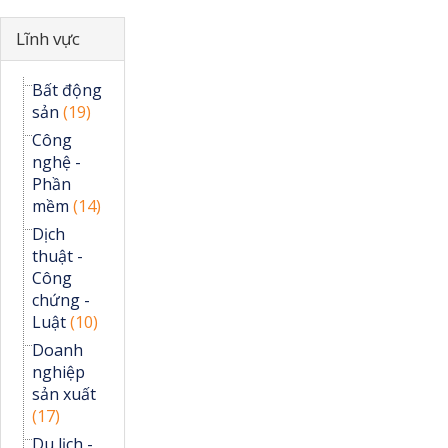
Ẩn
Lĩnh vực
Bất động
sản
(19)
Công
nghệ -
Phần
mềm
(14)
Dịch
thuật -
Công
chứng -
Luật
(10)
Doanh
nghiệp
sản xuất
(17)
Du lịch -