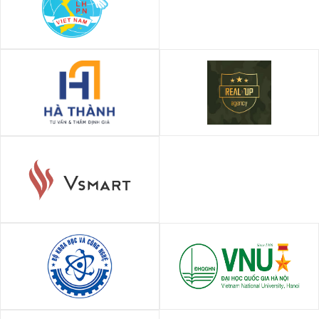
Hội Liên hiệp Phụ nữ Việt Nam
Công ty TNHH Tư vấn và Thẩm
Real Up Agency
định giá Hà Thành
Công ty cổ phần nghiên cứu
và sản xuất VinSmart
Bộ Khoa Học Và Công Nghệ
Đại Học Quốc Gia Hà Nội