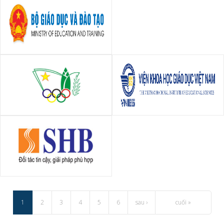
Bộ Giáo Dục Và Đào Tạo
Vụ Giáo dục Thể chất - Bộ
Viện Khoa học Giáo dục Việt
Giáo dục & Đào tạo
Nam
Ngân hàng SHB
1
2
3
4
5
6
sau ›
cuối »