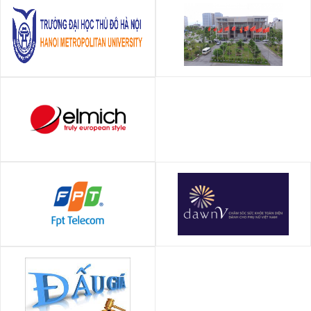
Trường Đại học Thủ Đô Hà Nội
UBND Quận Hà Đông
Elmich Việt Nam
FPT Telecom
Chương trình chăm sóc sức
khỏe toàn diện dành cho phụ
nữ Việt Nam (DawnV)