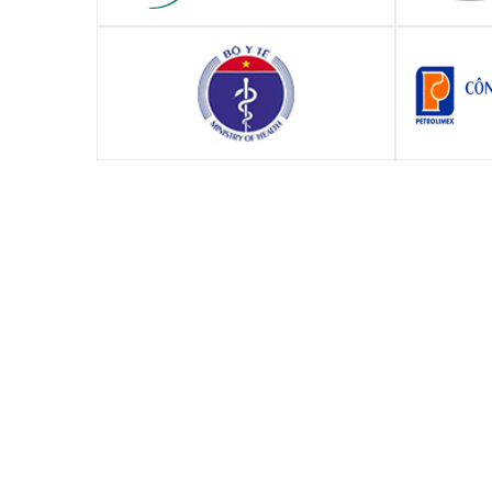
Công ty Cổ phần Dược Khoa -DK
Công 
Phrama
Trung tâm Y tế Dự phòng Hà Nội
Công t