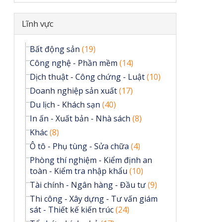
Ẩn
Lĩnh vực
Bất động sản
(19)
Công nghệ - Phần mềm
(14)
Dịch thuật - Công chứng - Luật
(10)
Doanh nghiệp sản xuất
(17)
Du lịch - Khách sạn
(40)
In ấn - Xuất bản - Nhà sách
(8)
Khác
(8)
Ô tô - Phụ tùng - Sửa chữa
(4)
Phòng thí nghiệm - Kiểm định an
toàn - Kiểm tra nhập khẩu
(10)
Tài chính - Ngân hàng - Đầu tư
(9)
Thi công - Xây dựng - Tư vấn giám
sát - Thiết kế kiến trúc
(24)