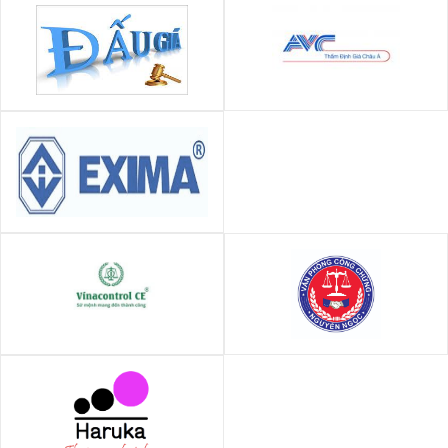
CÔNG TY ĐẤU GIÁ HỢP DANH
Công ty TNHH Định giá Châu Á
THUẬN PHÁT
(AVC)
Công ty Cổ phần Thẩm định
giá E XIM (EXIMA)
CÔNG TY CP CHỨNG NHẬN VÀ
Văn phòng Công chứng
KIỂM ĐỊNH VINACONTROL
Nguyễn Ngọc