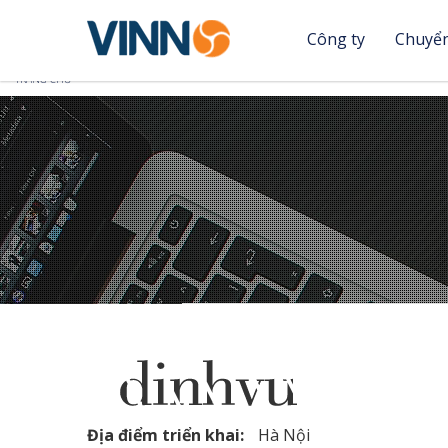
Công ty
Chuyển
Nhảy
Bạn
TRANG CHỦ
đến
nội
đang
dung
ở
đây
Địa điểm triển khai:
Hà Nội