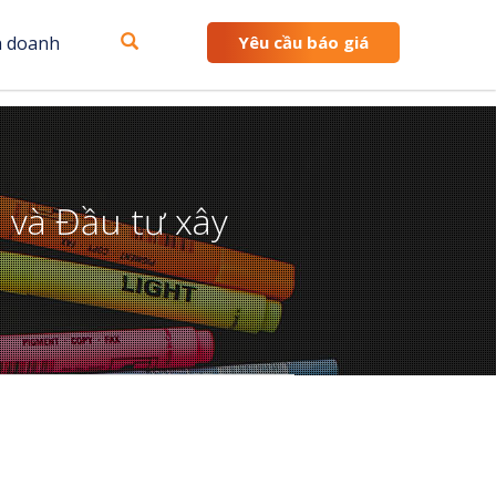
h doanh
Yêu cầu báo giá
 và Đầu tư xây