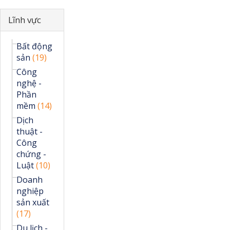
Ẩn
Lĩnh vực
Bất động
sản
(19)
Công
nghệ -
Phần
mềm
(14)
Dịch
thuật -
Công
chứng -
Luật
(10)
Doanh
nghiệp
sản xuất
(17)
Du lịch -