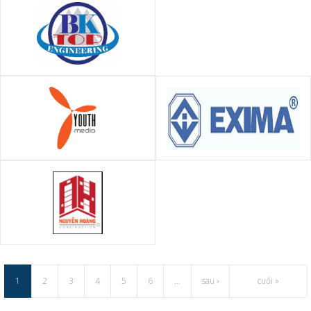
(AVC)
vụ VIS Global - VISA Global
CÔNG TY CỔ PHẦN THƯƠNG
MẠI DỊCH VỤ VÀ CÔNG NGHỆ
XÂY DỰNG BKTOP
Công ty truyền thông Youth
Công ty Cổ phần Thẩm định
Media
giá E XIM (EXIMA)
CÔNG TY CỔ PHẦN ĐẦU TƯ VÀ
XÂY DỰNG NGUYỄN HOÀNG
1
2
3
4
5
6
…
sau ›
cuối »