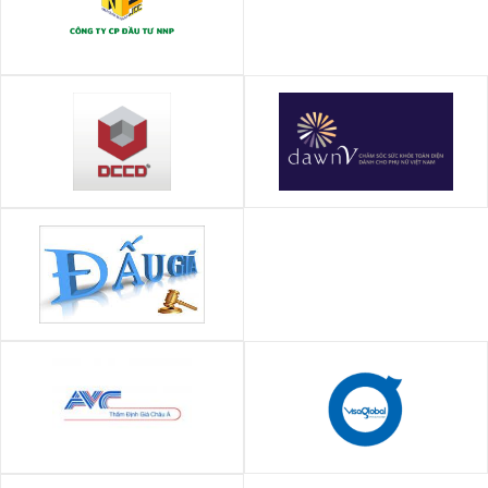
NNP Invest (nnpinvest.vn)
DCCD Miền Trung (Đà Nẵng)
Chương trình chăm sóc sức
khỏe toàn diện dành cho phụ
nữ Việt Nam (DawnV)
CÔNG TY ĐẤU GIÁ HỢP DANH
THUẬN PHÁT
Công ty TNHH Định giá Châu Á
Công ty TNHH thương mại dịch