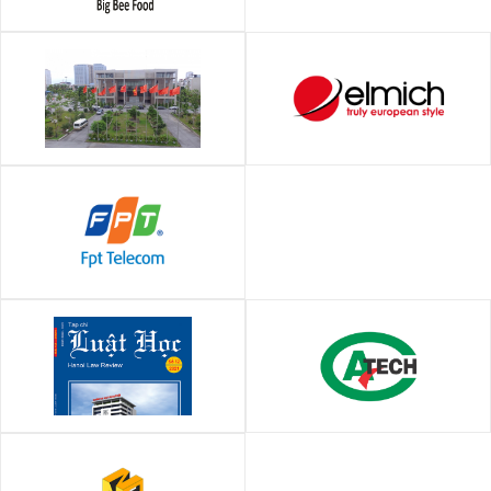
Công ty TNHH Big Bee Food
UBND Quận Hà Đông
Elmich Việt Nam
FPT Telecom
Đại học Luật Hà Nội
Trung tâm Kỹ thuật Tiêu chuẩn
Đo lường Chất lượng Cần Thơ