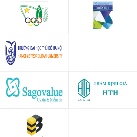
Vụ giáo dục thể chất - Bộ giáo
Tạp chí Khoa học - Học viện
dục và đào tạo
Phụ nữ Việt nam
Trường Đại học Thủ Đô Hà Nội
CÔNG TY CỔ PHẦN THẨM
CÔNG TY CỔ PHẦN DỊCH VỤ
ĐỊNH GIÁ SAGOVALUE
THẨM ĐỊNH GIÁ HTH