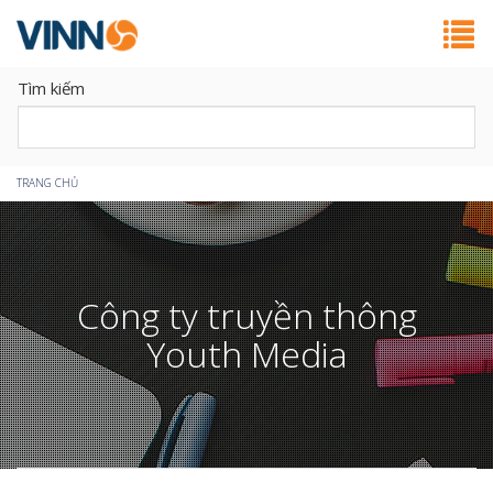
Tìm kiếm
Bạn
TRANG CHỦ
đang
ở
Công ty truyền thông
đây
Youth Media