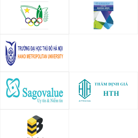
Vụ giáo dục thể chất - Bộ giáo
Tạp chí Khoa học - Học viện
dục và đào tạo
Phụ nữ Việt nam
Trường Đại học Thủ Đô Hà Nội
CÔNG TY CỔ PHẦN THẨM
CÔNG TY CỔ PHẦN DỊCH VỤ
ĐỊNH GIÁ SAGOVALUE
THẨM ĐỊNH GIÁ HTH