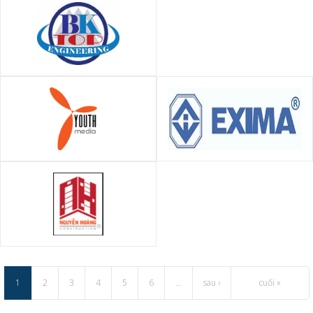
(AVC)
vụ VIS Global - VISA Global
CÔNG TY CỔ PHẦN THƯƠNG
MẠI DỊCH VỤ VÀ CÔNG NGHỆ
XÂY DỰNG BKTOP
Công ty truyền thông Youth
Công ty Cổ phần Thẩm định
Media
giá E XIM (EXIMA)
CÔNG TY CỔ PHẦN ĐẦU TƯ VÀ
XÂY DỰNG NGUYỄN HOÀNG
1
2
3
4
5
6
…
sau ›
cuối »