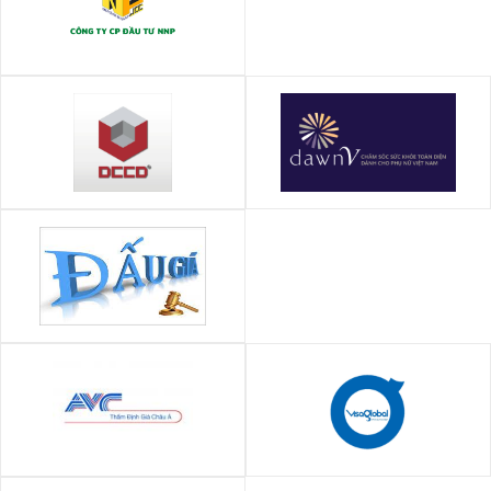
NNP Invest (nnpinvest.vn)
DCCD Miền Trung (Đà Nẵng)
Chương trình chăm sóc sức
khỏe toàn diện dành cho phụ
nữ Việt Nam (DawnV)
CÔNG TY ĐẤU GIÁ HỢP DANH
THUẬN PHÁT
Công ty TNHH Định giá Châu Á
Công ty TNHH thương mại dịch