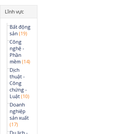
Ẩn
Lĩnh vực
Bất động
sản
(19)
Công
nghệ -
Phần
mềm
(14)
Dịch
thuật -
Công
chứng -
Luật
(10)
Doanh
nghiệp
sản xuất
(17)
Du lịch -