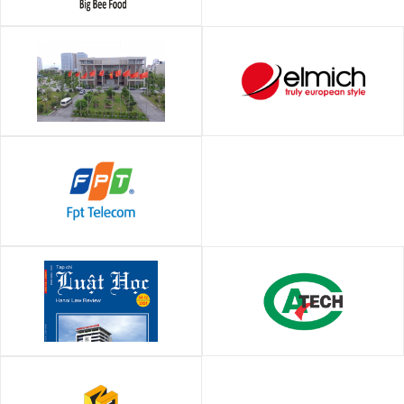
Công ty TNHH Big Bee Food
UBND Quận Hà Đông
Elmich Việt Nam
FPT Telecom
Đại học Luật Hà Nội
Trung tâm Kỹ thuật Tiêu chuẩn
Đo lường Chất lượng Cần Thơ