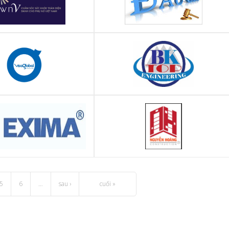
nh chăm sóc sức khỏe toàn
CÔNG TY ĐẤU GIÁ HỢP DANH THUẬN
nh cho phụ nữ Việt Nam
PHÁT
(DawnV)
NHH thương mại dịch vụ VIS
CÔNG TY CỔ PHẦN THƯƠNG MẠI DỊCH
obal - VISA Global
VỤ VÀ CÔNG NGHỆ XÂY DỰNG BKTOP
ổ phần Thẩm định giá E XIM
CÔNG TY CỔ PHẦN ĐẦU TƯ VÀ XÂY
(EXIMA)
DỰNG NGUYỄN HOÀNG
5
6
…
sau ›
cuối »