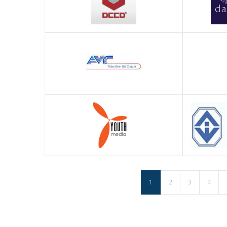
DCCD Miền Trung (Đà Nẵng)
Chương trì
diện dà
Công ty TNHH Định giá Châu Á (AVC)
Công ty T
Gl
Công ty truyền thông Youth Media
Công ty C
1
2
3
4