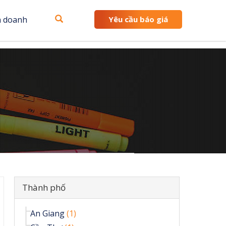
h doanh
Yêu cầu báo giá
Ẩn
Thành phố
An Giang
(1)