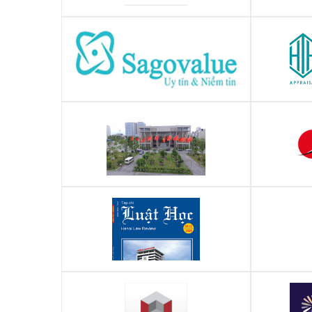
Vụ giáo dục thể chất - Bộ giáo dục và
Tạp chí K
đào tạo
CÔNG TY CỔ PHẦN THẨM ĐỊNH GIÁ
CÔNG TY
SAGOVALUE
UBND Quận Hà Đông
Đại học Luật Hà Nội
Trung tâ
lườn