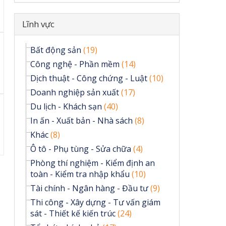
Ẩn
Lĩnh vực
Bất động sản
(19)
Công nghệ - Phần mềm
(14)
Dịch thuật - Công chứng - Luật
(10)
Doanh nghiệp sản xuất
(17)
Du lịch - Khách sạn
(40)
In ấn - Xuất bản - Nhà sách
(8)
Khác
(8)
Ô tô - Phụ tùng - Sửa chữa
(4)
Phòng thí nghiệm - Kiểm định an
toàn - Kiểm tra nhập khẩu
(10)
Tài chính - Ngân hàng - Đầu tư
(9)
Thi công - Xây dựng - Tư vấn giám
sát - Thiết kế kiến trúc
(24)