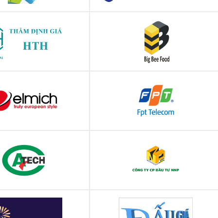
hoa học - Học viện Phụ nữ
Trường Đại học Thủ Đô Hà Nội
Việt nam
 CỔ PHẦN DỊCH VỤ THẨM
Công ty TNHH Big Bee Food
ĐỊNH GIÁ HTH
Elmich Việt Nam
FPT Telecom
m Kỹ thuật Tiêu chuẩn Đo
NNP Invest (nnpinvest.vn)
g Chất lượng Cần Thơ