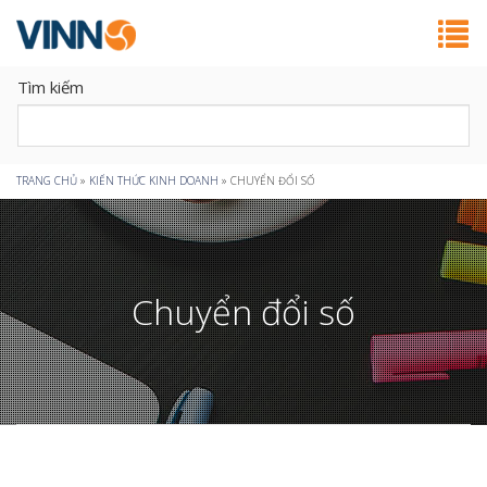
Tìm kiếm
Bạn
TRANG CHỦ
»
KIẾN THỨC KINH DOANH
»
CHUYỂN ĐỔI SỐ
đang
ở
Chuyển đổi số
đây