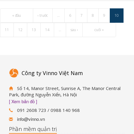
« đầu
‹ trước
…
6
7
8
9
10
11
12
13
14
…
sau ›
cuối »
Công ty Vinno Việt Nam
Số 14, Manor Street, Sunrise A, The Manor Central
Park, đường Nguyễn Xiển, Hà Nội
[ Xem bản đồ ]
091 2608 723 / 0988 140 968
info@vinno.vn
Phần mềm quản trị