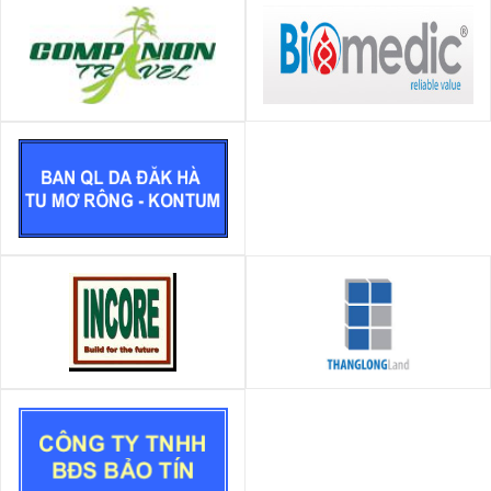
Công ty TNHH Bạn đồng hành
CÔNG TY CỔ PHẦN VẬT TƯ
KHOA HỌC BIOMEDIC
Ban QL DA Đăk Hà, huyện Tu
Mơ Rông, tỉnh Kon Tum
Công ty Cổ phần xây dựng
BĐS Thăng Long
Incore