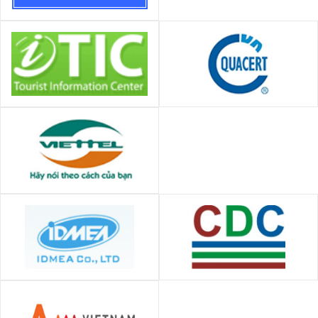
Công ty TNHH BĐS Bảo Tín
Công ty CP phát triển thương
Trung tâm Chứng nhận Phù
mại và du lịch Hà Nội
hợp - QUACERT
Ban quản lý dự án Viettel
CÔNG TY TNHH CƠ KHÍ VÀ TỰ
Trung tâm phát triển cộng
ĐỘNG HÓA CÔNG NGHIỆP -
đồng CDC ĐakLak
IDMEA