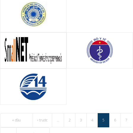
Đại học Văn hóa Hà Nội
Công ty TNHH Công Nghệ
Trung tâm Y tế Dự phòng Hà
Mạng Nhỏ (SmallNET)
Nội
CÔNG TY CP CẦU 14 - CIENCO
1
« đầu
‹ trước
…
2
3
4
5
6
7