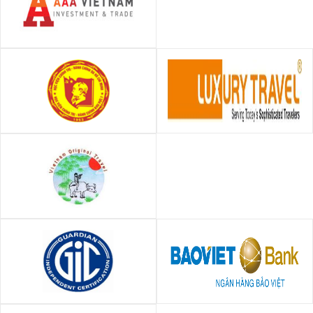
Công ty TNHH Đầu tư và
Thương mại AAA Việt Nam
Học viện Chính trị - Hành
Công Ty TNHH Du Lịch Sang
chính khu vực I
Trọng Việt Nam - Luxury
Travel
VIETNAM ORIGINAL
INTERNATIONAL TRAVEL
GIC Việt Nam
Ngân hàng TMCP Bảo Việt