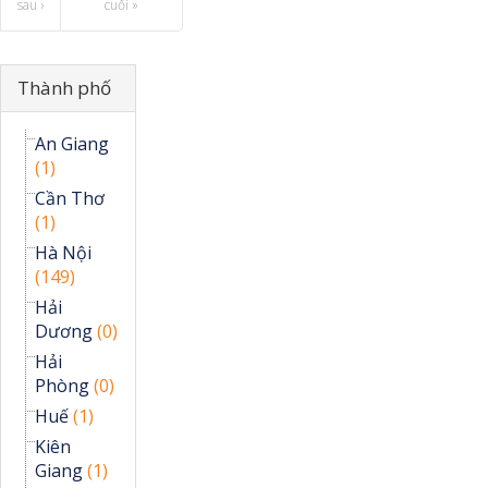
sau ›
cuối »
Ẩn
Thành phố
An Giang
(1)
Cần Thơ
(1)
Hà Nội
(149)
Hải
Dương
(0)
Hải
Phòng
(0)
Huế
(1)
Kiên
Giang
(1)