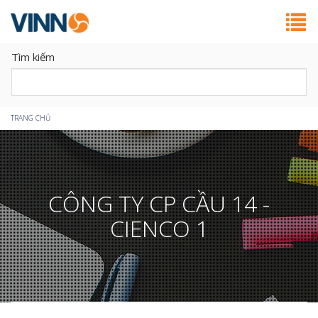
Tìm kiếm
Bạn
TRANG CHỦ
đang
ở
CÔNG TY CP CẦU 14 -
đây
CIENCO 1