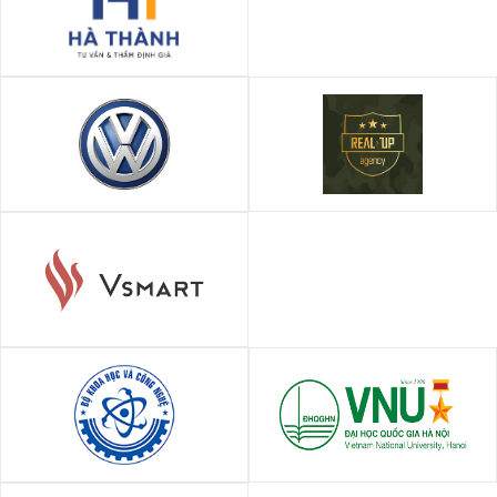
Công ty TNHH Tư vấn và Thẩm
định giá Hà Thành
VW Đà Nẵng
Real Up Agency
Công ty cổ phần nghiên cứu
và sản xuất VinSmart
Bộ Khoa Học Và Công Nghệ
Đại Học Quốc Gia Hà Nội