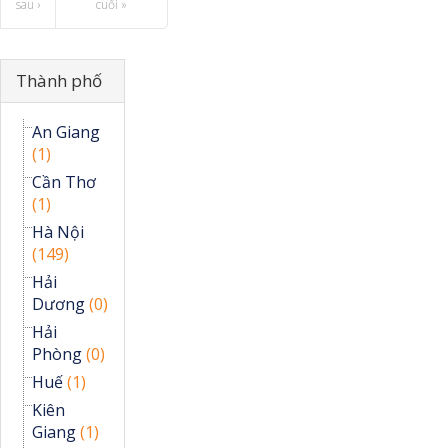
sau ›
cuối »
Ẩn
Thành phố
An Giang
(1)
Cần Thơ
(1)
Hà Nội
(149)
Hải
Dương
(0)
Hải
Phòng
(0)
Huế
(1)
Kiên
Giang
(1)