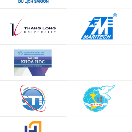
Trường Cao đăng Du lịch Sài
Gòn
Đại học Thăng Long
Công ty TNHH Thương Mại &
Dịch Vụ Kỹ Thuật Điện, Điện Tử
Hàng Hải (MARITECH)
Tạp chí Khoa học Học viện
Phụ nữ Việt Nam
Công ty cổ phần tích hợp công
Hội Liên hiệp Phụ nữ Việt Nam
nghệ sáng tạo CTI