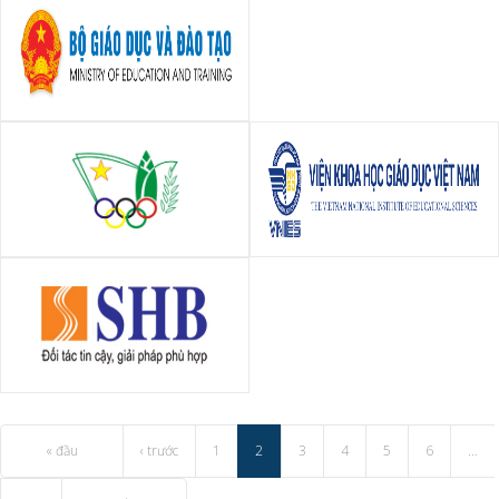
Bộ Giáo Dục Và Đào Tạo
Vụ Giáo dục Thể chất - Bộ
Viện Khoa học Giáo dục Việt
Giáo dục & Đào tạo
Nam
Ngân hàng SHB
« đầu
‹ trước
1
2
3
4
5
6
…