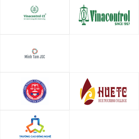
CÔNG TY CP CHỨNG NHẬN VÀ
Công ty cổ phần Tập đoàn
KIỂM ĐỊNH VINACONTROL
VinaControl
Công ty cổ phần Minh Tâm
Văn phòng Công chứng
Trường Cao đẳng Du lịch Huế
Nguyễn Ngọc