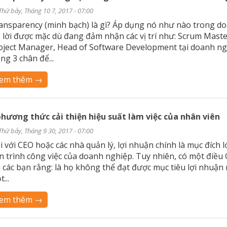
Thứ bảy, Tháng 10 7, 2017 - 07:00
ansparency (minh bạch) là gì? Áp dụng nó như nào trong d
ả lời được mặc dù đang đảm nhận các vị trí như: Scrum Maste
oject Manager, Head of Software Development tại doanh ng
ềng 3 chân để...
em thêm →
phương thức cải thiện hiệu suất làm việc của nhân viên
Thứ bảy, Tháng 9 30, 2017 - 07:00
i với CEO hoặc các nhà quản lý, lợi nhuận chính là mục đích l
ến trình công việc của doanh nghiệp. Tuy nhiên, có một điề
i các bạn rằng: là họ không thể đạt được mục tiêu lợi nhuận 
...
em thêm →