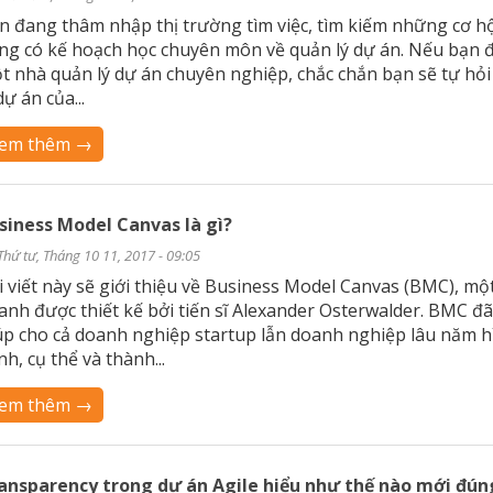
n đang thâm nhập thị trường tìm việc, tìm kiếm những cơ hộ
ng có kế hoạch học chuyên môn về quản lý dự án. Nếu bạn đ
t nhà quản lý dự án chuyên nghiệp, chắc chắn bạn sẽ tự hỏi
dự án của...
em thêm →
siness Model Canvas là gì?
Thứ tư, Tháng 10 11, 2017 - 09:05
i viết này sẽ giới thiệu về Business Model Canvas (BMC), m
anh được thiết kế bởi tiến sĩ Alexander Osterwalder. BMC 
úp cho cả doanh nghiệp startup lẫn doanh nghiệp lâu năm 
nh, cụ thể và thành...
em thêm →
ansparency trong dự án Agile hiểu như thế nào mới đún