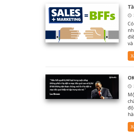
Tầ
Có
nh
đi
và 
X
OK
Mộ
ch
độ
hà
X