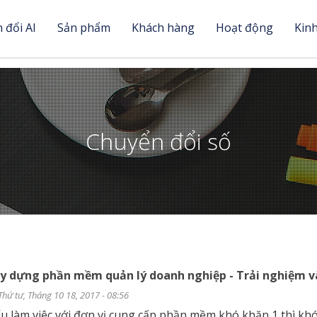
 đổi AI
Sản phẩm
Khách hàng
Hoạt động
Kin
Chuyển đổi số
y dựng phần mềm quản lý doanh nghiệp - Trải nghiệm v
Thứ tư, Tháng 10 18, 2017 - 08:56
u làm việc với đơn vị cung cấp phần mềm khó khăn 1 thì khó