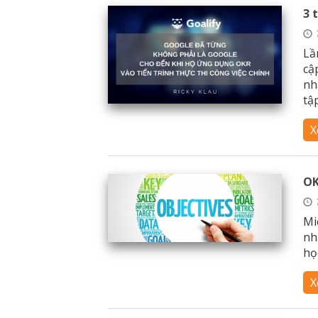
3 
Lầ
cậ
nh
tập
X
OK
Mi
nh
họ
X