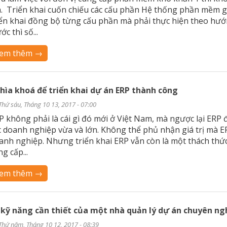
n. Triển khai cuốn chiếu các cấu phần Hệ thống phần mềm 
iển khai đồng bộ từng cấu phần mà phải thực hiện theo hư
ớc thì số...
em thêm →
chìa khoá để triển khai dự án ERP thành công
Thứ sáu, Tháng 10 13, 2017 - 07:00
P không phải là cái gì đó mới ở Việt Nam, mà ngược lại ERP 
c doanh nghiệp vừa và lớn. Không thể phủ nhận giá trị mà ER
anh nghiệp. Nhưng triển khai ERP vẫn còn là một thách thức
g cấp...
em thêm →
 kỹ năng cần thiết của một nhà quản lý dự án chuyên ng
Thứ năm, Tháng 10 12, 2017 - 08:39