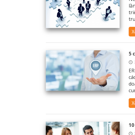
lầ
tr
trư
X
5 
ER
cá
do
cun
X
10