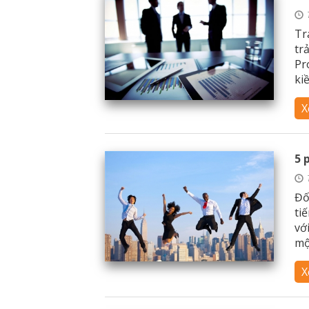
Tr
tr
Pr
ki
X
5 
Đố
ti
vớ
một
X