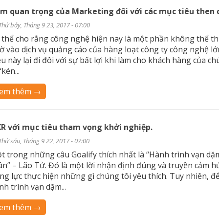
m quan trọng của Marketing đối với các mục tiêu then 
Thứ bảy, Tháng 9 23, 2017 - 07:00
 thể cho rằng công nghệ hiện nay là một phần không thể thi
ờ vào dịch vụ quảng cáo của hàng loạt công ty công nghệ lớ
ều này lại đi đôi với sự bất lợi khi làm cho khách hàng của 
‘kén...
em thêm →
R với mục tiêu tham vọng khởi nghiệp.
Thứ sáu, Tháng 9 22, 2017 - 07:00
t trong những câu Goalify thích nhất là “Hành trình vạn d
ân” – Lão Tử. Đó là một lời nhận định đúng và truyền cảm h
ng lực thực hiện những gì chúng tôi yêu thích. Tuy nhiên, để
nh trình vạn dặm...
em thêm →