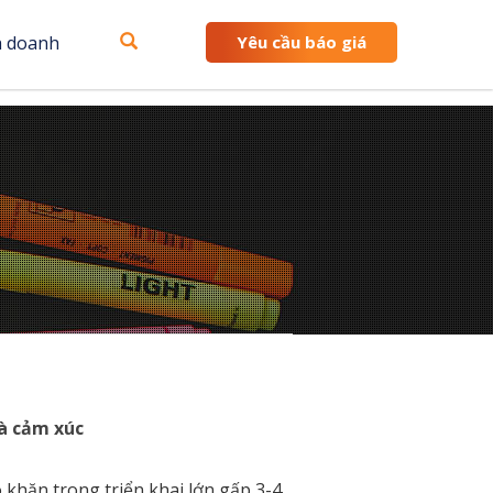
h doanh
Yêu cầu báo giá
à cảm xúc
 khăn trong triển khai lớn gấp 3-4