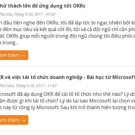
thử thách lớn để ứng dụng tốt OKRs
Thứ sáu, Tháng 9 29, 2017 - 07:00
n đầu tiên nghe đến OKRs, tôi đã lập tức bị ngạc nhiên bởi k
p đến mục tiêu và kết quả cốt lõi, tôi và cả đội ngũ chỉ cần p
ất. OKRs giúp mỗi người trong đội ngũ chúng tôi điều phối 
 trung...
em thêm →
R và việc tái tổ chức doanh nghiệp - Bài học từ Microsof
Thứ năm, Tháng 9 28, 2017 - 11:47
crosoft đã áp dụng OKR để cải tổ tổ chức như thế nào? Lý do 
ận được gì khi tái tổ chức? Lý do tại sao Microsoft lại chọn v
c này từ công ty Microsoft. Sau khi trở thành hiện tượng tro
em thêm →