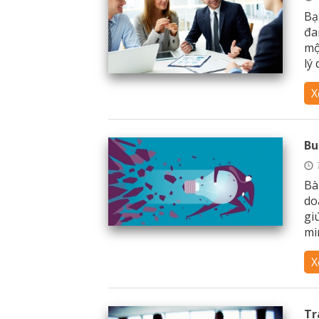
Bạ
đa
mộ
lý 
X
Bu
Bà
do
gi
mi
X
Tr