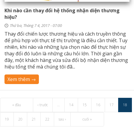
Khi nào cần thay đổi hệ thống nhận diện thương
hiệu?
Thứ ba, Tháng 7 4, 2017 - 07:00
Thay đổi chiến lược thương hiệu và cách truyền thông
để phù hợp với thực tế thị trường là điều cần thiết. Tuy
nhiên, khi nào và những lựa chọn nào để thực hiện sự
thay đổi đó luôn là những câu hỏi lớn. Thời gian gần
đây, một khách hàng vừa sửa đổi bộ nhận diện thương
hiệu tổng thể mà chúng tôi đã...
Xem thêm →
« đầu
‹ trước
…
14
15
16
17
18
19
20
21
22
sau ›
cuối »