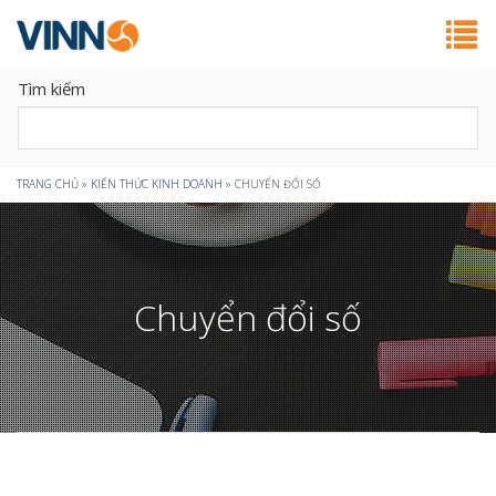
Tìm kiếm
Bạn
TRANG CHỦ
»
KIẾN THỨC KINH DOANH
»
CHUYỂN ĐỔI SỐ
đang
ở
Chuyển đổi số
đây