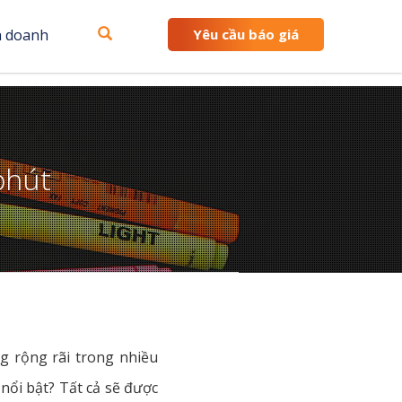
h doanh
Yêu cầu báo giá
phút
ng rộng rãi trong nhiều
 nổi bật? Tất cả sẽ được