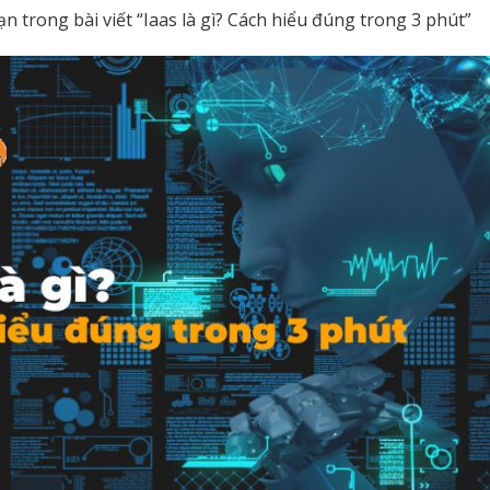
ạn trong bài viết “Iaas là gì? Cách hiểu đúng trong 3 phút”