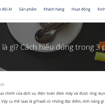
 đổi AI
Sản phẩm
Khách hàng
Hoạt động
Kin
s là gì? Cách hiểu đúng trong 3 
109
 loại chính của dịch vụ điện toán đám mây và được ứng dụ
Vậy cụ thể Iaas là gì?IaaS có những đặc điểm, tính năng gì