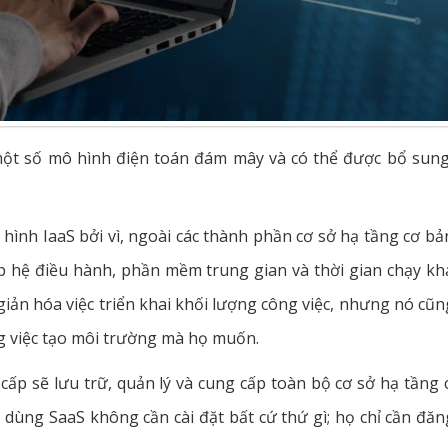
 một số mô hình điện toán đám mây và có thể được bổ sung
hình IaaS bởi vì, ngoài các thành phần cơ sở hạ tầng cơ bả
ấp hệ điều hành, phần mềm trung gian và thời gian chạy k
iản hóa việc triển khai khối lượng công việc, nhưng nó cũng
g việc tạo môi trường mà họ muốn.
 cấp sẽ lưu trữ, quản lý và cung cấp toàn bộ cơ sở hạ tần
dùng SaaS không cần cài đặt bất cứ thứ gì; họ chỉ cần đă