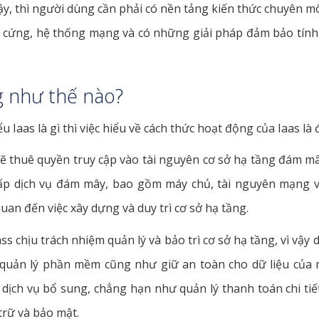
y, thì người dùng cần phải có nền tảng kiến thức chuyên m
cứng, hệ thống mạng và có những giải pháp đảm bảo tính 
g như thế nào?
ểu Iaas là gì thì việc hiểu về cách thức hoạt động của Iaas là
sẽ thuê quyền truy cập vào tài nguyên cơ sở hạ tầng đám mâ
cấp dịch vụ đám mây, bao gồm máy chủ, tài nguyên mạng và
quan đến việc xây dựng và duy trì cơ sở hạ tầng.
ss chịu trách nhiệm quản lý và bảo trì cơ sở hạ tầng, vì vậy
, quản lý phần mềm cũng như giữ an toàn cho dữ liệu của 
dịch vụ bổ sung, chẳng hạn như quản lý thanh toán chi tiết
trữ và bảo mật.