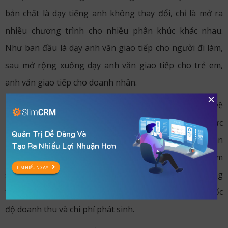
bản chất là dạy tiếng anh không thay đổi, chỉ là mở ra
nhiều chương trình cho nhiều phân khúc khác nhau.
Như ban đầu là dạy anh văn giao tiếp cho người đi làm,
sau mở rộng xuống dạy anh văn giao tiếp cho trẻ em,
anh văn giao tiếp cho doanh nhân.
×
Khi mở rộng theo chiều này anh em phải đủ lớn mạnh về
kinh tế, về hiểu biết cho phân khúc mới, có nguồn lực
Quản Trị Dễ Dàng Và
mạnh về phân khúc, có thể kiểm soát control được phân
Tạo Ra Nhiều Lợi Nhuận Hơn
khúc mới mà không làm ảnh hưởng phân khúc cũ, làm
TÌM HIỂU NGAY
sao đó cả 2 cùng phát triển mạnh mẽ, và tốc độ tăng
trưởng tổng của hệ sinh thái phải tăng nhanh hơn tốc
độ doanh thu và chi phí phát sinh.