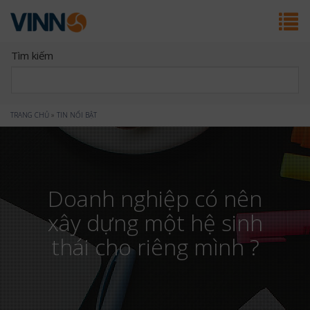
Tìm kiếm
Bạn
TRANG CHỦ
»
TIN NỔI BẬT
đang
ở
Doanh nghiệp có nên
đây
xây dựng một hệ sinh
thái cho riêng mình ?