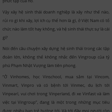
phức tạp của nó.
Vậy xây hệ sinh thái doanh nghiệp là xây như thế nào,
rủi ro gì khi xây, lợi ích cụ thể hơn là gì, ở Việt Nam có tổ
chức nào làm tốt hay không, và hệ sinh thái thực sự là cái
gì?
Nói đến câu chuyện xây dựng hệ sinh thái trong các tập
đoàn lớn, không thể không nhắc đến Vingroup của tỷ
phú Phạm Nhật Vượng làm tiên phong.
“Ở Vinhomes, học Vinschool, mua sắm tại Vincom,
Vinmart, Vinpro và có bệnh tới Vinmec, du lịch tới
Vinpearl, vui chơi trong Vinperland, đi xe Vinfast và làm
việc tại Vingroup”, đang là một trong những mục tiêu
được nhiều bạn trẻ hướng tới. Và tới đây mọi người còn