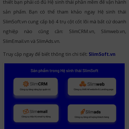
thiết bạn phải có đủ Hệ sinh thái phần mềm để vận hành
sản phẩm. Bạn có thể tham khảo ngay Hệ sinh thái
SlimSoft.vn cung cấp bộ 4 trụ cột cốt lõi mà bất cứ doanh
nghiệp nào cũng cần: SlimCRM.vn, Slimweb.vn,
SlimEmail.vn và SlimAds.vn.
Truy cập ngay để biết thông tin chi tiết:
SlimSoft.vn