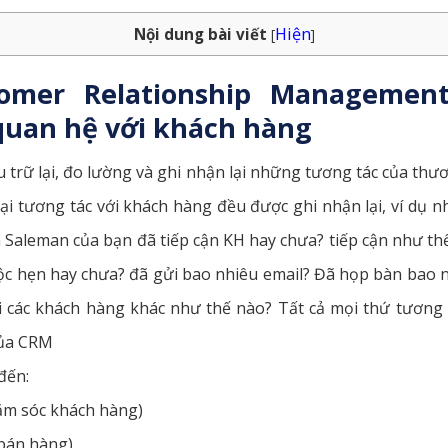
Hiện
Nội dung bài viết
[
]
omer Relationship Managemen
quan hệ với khách hàng
 trữ lại, đo lường và ghi nhận lại những tương tác của thư
oại tương tác với khách hàng đều được ghi nhận lại, ví dụ n
à Saleman của bạn đã tiếp cận KH hay chưa? tiếp cận như thế
ộc hẹn hay chưa? đã gửi bao nhiêu email? Đã họp bàn bao 
 các khách hàng khác như thế nào? Tất cả mọi thứ tương t
của CRM
đến:
ăm sóc khách hàng)
 bán hàng)