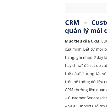
CRM – Cust
quản lý mối 
Mục tiêu của CRM:
Lưu
của mình. Bất cứ mọi l
hàng, ghi nhận ở đây l
hay chưa? đã set up cu
thế nào? Tương tác với
trên hệ thống dữ liệu 
CRM thường liên quan 
– Customer Service (ch
– Sale Support (Hỗ trợ