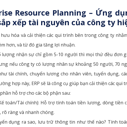
rise Resource Planning – Ứng dụ
sắp xếp tài nguyên của công ty h
hưu hóa và cải thiện các qui trình bên trong công ty nhằ
m hơn, và từ đó gia tăng lợi nhuận.
ố lượng nhận sự chỉ gồm 5-10 người thì mọi thứ đều đơn gi
Nhưng nếu công ty có lượng nhân sự khoảng 50 người, 70 ng
 như tài chính, chuyển lương cho nhân viên, tuyển dụng, cá
ờng hợp này, ERP sẽ là công cụ giúp bạn cải thiện các qui tr
 phần hỗ trợ cho các bộ phận sau:
ế toán/Tài chính): Hỗ trợ tính toán tiền lương, dòng tiền c
 rõ ràng và nhanh chóng.
ển dụng ra sao, lưu trữ thông tin như thế nào? Tính toá