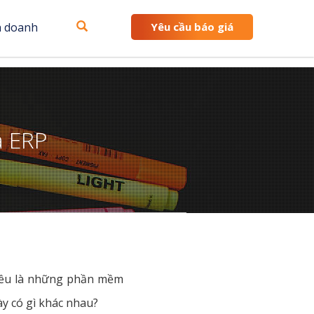
h doanh
Yêu cầu báo giá
à ERP
 Đều là những phần mềm
ày có gì khác nhau?