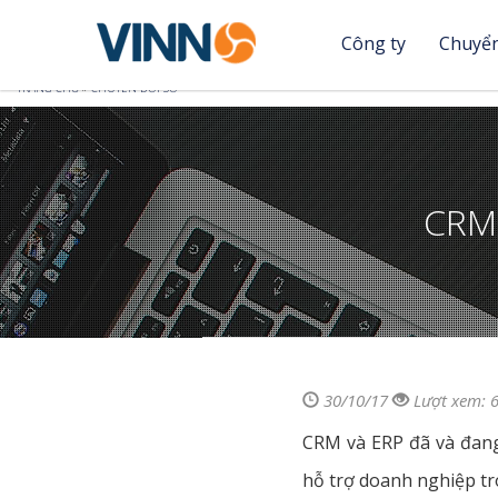
Công ty
Chuyển
Nhảy
Bạn
TRANG CHỦ
»
CHUYỂN ĐỔI SỐ
đến
nội
đang
dung
ở
CRM 
đây
30/10/17
Lượt xem: 
CRM và ERP đã và đang
hỗ trợ doanh nghiệp tr