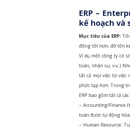
ERP – Enterp
kế hoạch và 
Mục tiêu của ERP:
Tối 
động tốt hơn, đỡ tốn ké
Ví dụ một công ty có s
toán, nhân sự, v.v..) 
tất cả mọi việc từ việc
phức tạp hơn. Trong trư
ERP bao gồm tất cả các
– Accounting/Finance (K
toán được tự động hóa,
– Human Resource: Tuy