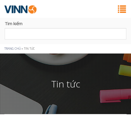
Tìm kiếm
Bạn
TRANG CHỦ
»
TIN TỨC
đang
ở
Tin tức
đây