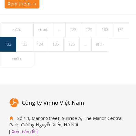
Xem thêm →
« đầu
‹ trước
…
128
129
130
131
132
133
134
135
136
…
sau ›
cuối »
Công ty Vinno Việt Nam
Số 14, Manor Street, Sunrise A, The Manor Central
Park, đường Nguyễn Xiển, Hà Nội
[ Xem bản đồ ]