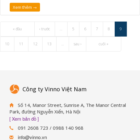
Xem thêm →
« đầu
‹ trước
…
5
6
7
8
9
10
11
12
13
…
sau ›
cuối »
Công ty Vinno Việt Nam
Số 14, Manor Street, Sunrise A, The Manor Central
Park, đường Nguyễn Xiển, Hà Nội
[ Xem bản đồ ]
091 2608 723 / 0988 140 968
info@vinno.vn