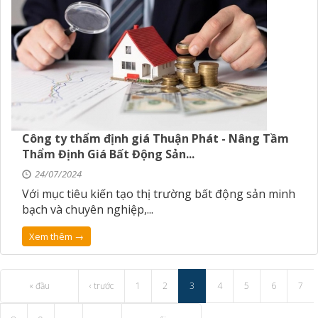
Công ty thẩm định giá Thuận Phát - Nâng Tầm
Thẩm Định Giá Bất Động Sản...
24/07/2024
Với mục tiêu kiến tạo thị trường bất động sản minh
bạch và chuyên nghiệp,...
Xem thêm →
« đầu
‹ trước
1
2
3
4
5
6
7