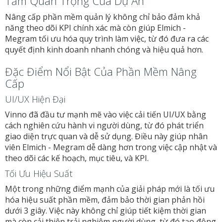
Tầm Quan Trọng Của Dự Án
Nâng cấp phần mềm quản lý không chỉ bảo đảm khả
năng theo dõi KPI chính xác mà còn giúp Elmich -
Megram tối ưu hóa quy trình làm việc, từ đó đưa ra các
quyết định kinh doanh nhanh chóng và hiệu quả hơn.
Đặc Điểm Nổi Bật Của Phần Mềm Nâng
Cấp
UI/UX Hiện Đại
Vinno đã đầu tư mạnh mẽ vào việc cải tiến UI/UX bằng
cách nghiên cứu hành vi người dùng, từ đó phát triển
giao diện trực quan và dễ sử dụng. Điều này giúp nhân
viên Elmich - Megram dễ dàng hơn trong việc cập nhật và
theo dõi các kế hoạch, mục tiêu, và KPI.
Tối Ưu Hiệu Suất
Một trong những điểm mạnh của giải pháp mới là tối ưu
hóa hiệu suất phần mềm, đảm bảo thời gian phản hồi
dưới 3 giây. Việc này không chỉ giúp tiết kiệm thời gian
mà còn cải thiện trải nghiệm người dùng, từ đó tạo động