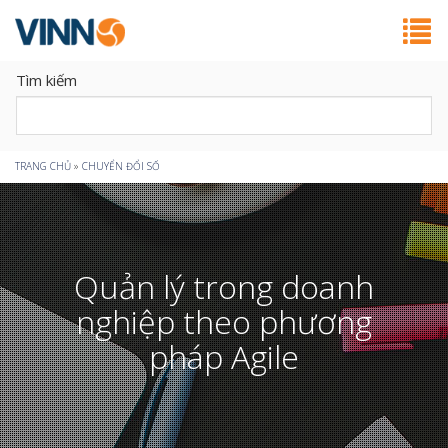
Tìm kiếm
Bạn
TRANG CHỦ
»
CHUYỂN ĐỔI SỐ
đang
ở
Quản lý trong doanh
đây
nghiệp theo phương
pháp Agile