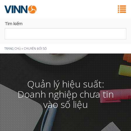
Tìm kiếm
Bạn
TRANG CHỦ
»
CHUYỂN ĐỔI SỐ
đang
ở
Quản lý hiệu suất:
đây
Doanh nghiệp chưa tin
vào số liệu