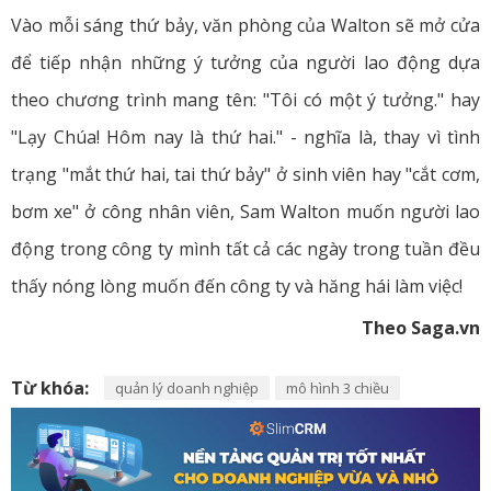
Vào mỗi sáng thứ bảy, văn phòng của Walton sẽ mở cửa
để tiếp nhận những ý tưởng của người lao động dựa
theo chương trình mang tên: "Tôi có một ý tưởng." hay
"Lạy Chúa! Hôm nay là thứ hai." - nghĩa là, thay vì tình
trạng "mắt thứ hai, tai thứ bảy" ở sinh viên hay "cắt cơm,
bơm xe" ở công nhân viên, Sam Walton muốn người lao
động trong công ty mình tất cả các ngày trong tuần đều
thấy nóng lòng muốn đến công ty và hăng hái làm việc!
Theo Saga.vn
Từ khóa:
quản lý doanh nghiệp
mô hình 3 chiều