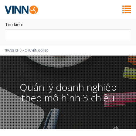
Tìm kiếm
Bạn
TRANG CHỦ
»
CHUYỂN ĐỔI SỐ
đang
ở
Quản lý doanh nghiệp
đây
theo mô hình 3 chiều