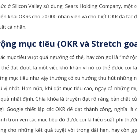
ức ở Silicon Valley sử dụng. Sears Holding Company, một 
riển khai OKRs cho 20.000 nhân viên và cho biết OKR đã tác 
uất cá nhân.
rộng mục tiêu
(OKR và Stretch goa
ác mục tiêu vượt quá ngưỡng có thể, hay còn gọi là “mở rộng
hể đạt được là một việc khó khăn vì nó có thể được coi là
hững mục tiêu như vậy thường có xu hướng thu hút những ng
ú vị nhất. Hơn nữa, khi đặt mục tiêu cao, ngay cả những mụ
quả nhất định. Chìa khóa là truyền đạt rõ ràng bản chất c
ì. Google thiết lập các OKR để đạt thành công, nghĩa là 
nh trọn vẹn các mục tiêu đó được coi là hiệu suất phi th
ng cho những kết quả tuyệt vời trong dài hạn, hay còn gọ