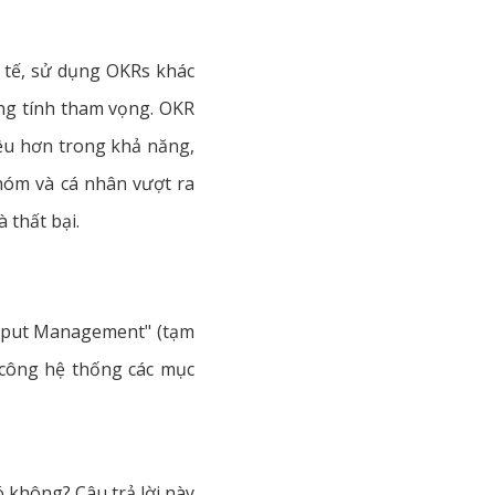
 tế, sử dụng OKRs khác
mang tính tham vọng. OKR
ều hơn trong khả năng,
hóm và cá nhân vượt ra
 thất bại.
utput Management" (tạm
h công hệ thống các mục
ó không? Câu trả lời này