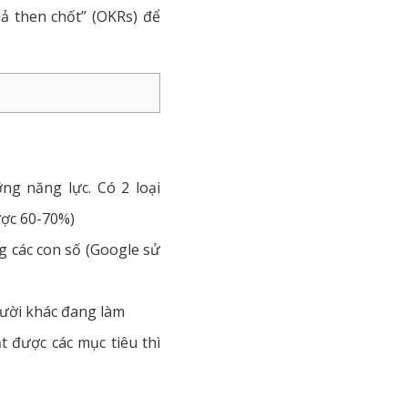
ả then chốt” (OKRs) để
g năng lực. Có 2 loại
ược 60-70%)
g các con số (Google sử
gười khác đang làm
 được các mục tiêu thì