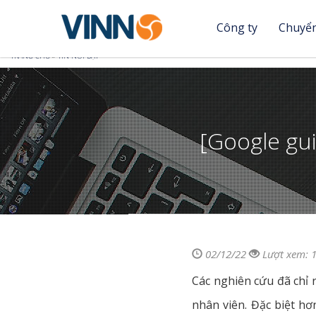
Công ty
Chuyển
Nhảy
Bạn
TRANG CHỦ
»
TIN NỔI BẬT
đến
nội
đang
dung
ở
[Google gui
đây
02/12/22
Lượt xem: 
Các nghiên cứu đã chỉ r
nhân viên. Đặc biệt hơn