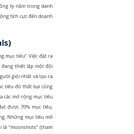
công ty nằm trong danh
động tích cực đến doanh
ls)
 mục tiêu". Việc đặt ra
 đang thiết lập một đội
ười giỏi nhất và tạo ra
c tiêu đó thất bại cũng
ủa các mở rộng mục tiêu
đạt được 70% mục tiêu,
ường. Những mục tiêu mở
i là "moonshots" (tham