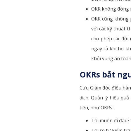
OKR không đồng n
OKR cũng không ph
với các kỹ thuật 
cho phép các đội 
ngay cả khi họ kh
khỏi vùng an toàn 
OKRs bắt ng
Cựu Giám đốc điều hàn
dịch: Quản lý hiệu quả
tiêu, như OKRs:
Tôi muốn đi đâu? C
Tôi sẽ tự kiểm tr