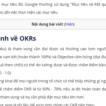
 mục tiêu đó. Google thường sử dụng “Mục tiêu và Kết qu
eo dõi việc thực hiện các mục tiêu
Hiện
Nội dung bài viết
[
]
anh về OKRs
iêu) là tham vọng cần đạt được và thường cao hơn ngưỡn
ive cam kết (hoàn thành 100%) và Objective cảm hứng (đạt đ
uả then chốt) có thể đo lường được và được chấm điểm bằn
 - 1.0)
g khai để mọi người trong tổ chức có thể thấy những gì n
ể chấm điểm OKR là từ 60% - 70%; nếu ai đó hoàn toàn đạt
ham vọng và họ cần phải đặt mục tiêu lớn hơn.
c xem là dữ liệu để giúp tinh chỉnh các OKR tiếp theo