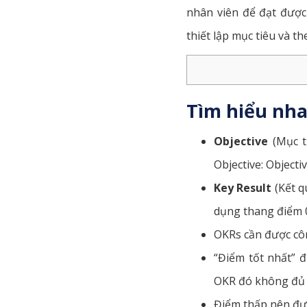
nhân viên để đạt được
thiết lập mục tiêu và th
Tìm hiểu nh
Objective
(Mục t
Objective: Object
Key Result
(Kết q
dụng thang điểm 0
OKRs cần được côn
“Điểm tốt nhất” đ
OKR đó không đủ t
Điểm thấp nên đượ