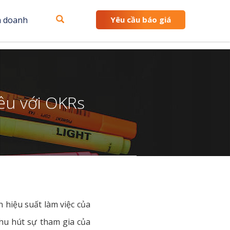
h doanh
Yêu cầu báo giá
iêu với OKRs
n hiệu suất làm việc của
 thu hút sự tham gia của