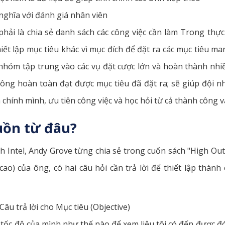
ghĩa với đánh giá nhân viên
ải là chia sẻ danh sách các công việc cần làm Trong thực
thiết lập mục tiêu khác vì mục đích để đặt ra các mục tiêu 
nhóm tập trung vào các vụ đặt cược lớn và hoàn thành nhi
ông hoàn toàn đạt được mục tiêu đã đặt ra; sẽ giúp đội n
chính mình, ưu tiên công việc và học hỏi từ cả thành công và
uồn từ đâu?
h Intel, Andy Grove từng chia sẻ trong cuốn sách "High O
 cao) của ông, có hai câu hỏi cần trả lời để thiết lập thàn
âu trả lời cho Mục tiêu (Objective)
a tốc độ của mình như thế nào để xem liệu tôi có đến được đ