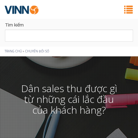
Tìm kiếm
Bạn
TRANG CHỦ
»
CHUYỂN ĐỔI SỐ
đang
ở
Dân sales thu được gì
đây
từ những cái lắc đầu
của khách hàng?