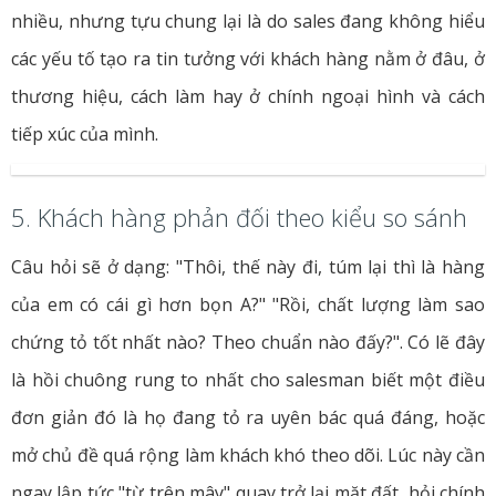
nhiều, nhưng tựu chung lại là do sales đang không hiểu
các yếu tố tạo ra tin tưởng với khách hàng nằm ở đâu, ở
thương hiệu, cách làm hay ở chính ngoại hình và cách
tiếp xúc của mình.
5. Khách hàng phản đối theo kiểu so sánh
Câu hỏi sẽ ở dạng: "Thôi, thế này đi, túm lại thì là hàng
của em có cái gì hơn bọn A?" "Rồi, chất lượng làm sao
chứng tỏ tốt nhất nào? Theo chuẩn nào đấy?". Có lẽ đây
là hồi chuông rung to nhất cho salesman biết một điều
đơn giản đó là họ đang tỏ ra uyên bác quá đáng, hoặc
mở chủ đề quá rộng làm khách khó theo dõi. Lúc này cần
ngay lập tức "từ trên mây" quay trở lại mặt đất, hỏi chính