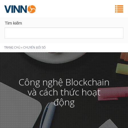
Tìm kiếm
Bạn
TRANG CHỦ
»
CHUYỂN ĐỔI SỐ
đang
ở
Công nghệ Blockchain
đây
và cách thức hoạt
động